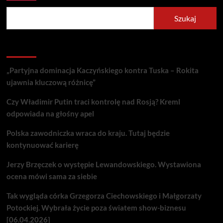
Szukaj
Recent Posts
„Partyjna dominacja Kaczyńskiego kontra Tuska – Rokita
ujawnia kluczową różnicę”
Czy Władimir Putin traci kontrolę nad Rosją? Kreml
odpowiada na głośny apel
Polska zawodniczka wraca do kraju. Tutaj będzie
kontynuować karierę
Jerzy Brzęczek o występie Lewandowskiego. Wystawiona
ocena mówi sama za siebie
Tak wygląda córka Grzegorza Ciechowskiego i Małgorzaty
Potockiej. Wybrała życie poza światem show-biznesu
[06.04.2026]