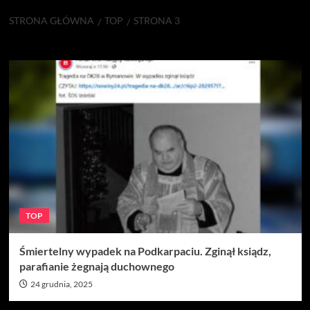
STRONA GŁÓWNA
TOP
STRONA 3
TOP
TOP
Śmiertelny wypadek na Podkarpaciu. Zginął ksiądz,
parafianie żegnają duchownego
24 grudnia, 2025