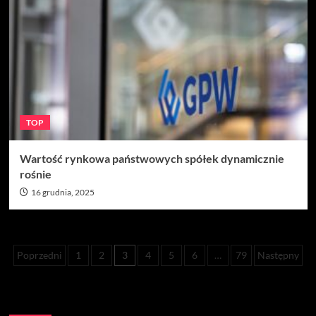
TOP
Wartość rynkowa państwowych spółek dynamicznie
rośnie
16 grudnia, 2025
Stronicowanie
Poprzedni
1
2
3
4
5
6
…
79
Następny
wpisów
Szukaj