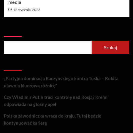
media
12 stycznia, 2026
Szukaj
Szukaj
Recent Posts
„Partyjna dominacja Kaczyńskiego kontra Tuska – Rokita
ujawnia kluczową różnicę”
Czy Władimir Putin traci kontrolę nad Rosją? Kreml
odpowiada na głośny apel
Polska zawodniczka wraca do kraju. Tutaj będzie
kontynuować karierę