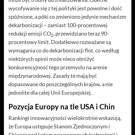
wycofywanie się z tej polityki jest powolne i dość
spóźnione, a póki co zmieniono jedynie mechanizm
dekarbonizacji – zamiast 100-procentowej
redukcji emisji CO
, przewidziano teraz 90-
2
procentowy limit. Dodatkowo rozważane są
wymagania co do dekarbonizacji flot, co według
niektórych opinii może nieco obniżyć
konkurencyjność tego przemysłu na arenie
międzynarodowej. Zasady te mają być
dopasowane do poszczególnych krajów, a nie
jednolite dla całej Unii Europejskiej.
Pozycja Europy na tle USA i Chin
Rankingi innowacyjności wielokrotnie wskazują,
że Europa ustępuje Stanom Zjednoczonym i
Chinom pod kątem nowoczesnych technologii i