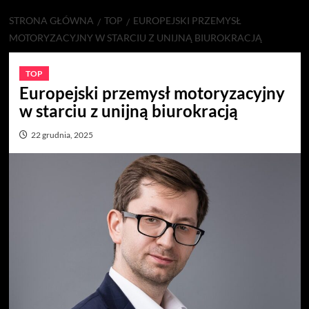
STRONA GŁÓWNA
TOP
EUROPEJSKI PRZEMYSŁ
MOTORYZACYJNY W STARCIU Z UNIJNĄ BIUROKRACJĄ
TOP
Europejski przemysł motoryzacyjny
w starciu z unijną biurokracją
22 grudnia, 2025