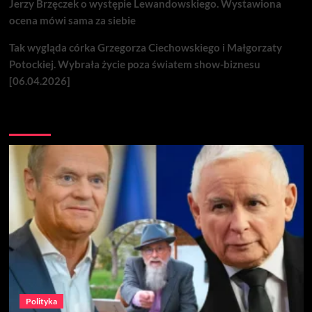
Jerzy Brzęczek o występie Lewandowskiego. Wystawiona
ocena mówi sama za siebie
Tak wygląda córka Grzegorza Ciechowskiego i Małgorzaty
Potockiej. Wybrała życie poza światem show-biznesu
[06.04.2026]
Nie przegap
Polityka