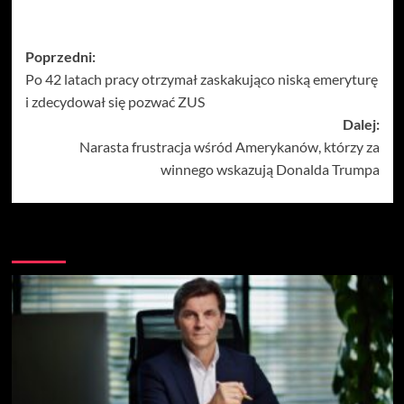
Zobacz
Poprzedni:
Po 42 latach pracy otrzymał zaskakująco niską emeryturę
wpisy
i zdecydował się pozwać ZUS
Dalej:
Narasta frustracja wśród Amerykanów, którzy za
winnego wskazują Donalda Trumpa
Więcej