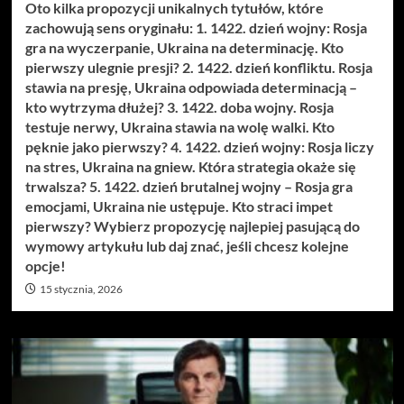
Oto kilka propozycji unikalnych tytułów, które
zachowują sens oryginału: 1. 1422. dzień wojny: Rosja
gra na wyczerpanie, Ukraina na determinację. Kto
pierwszy ulegnie presji? 2. 1422. dzień konfliktu. Rosja
stawia na presję, Ukraina odpowiada determinacją –
kto wytrzyma dłużej? 3. 1422. doba wojny. Rosja
testuje nerwy, Ukraina stawia na wolę walki. Kto
pęknie jako pierwszy? 4. 1422. dzień wojny: Rosja liczy
na stres, Ukraina na gniew. Która strategia okaże się
trwalsza? 5. 1422. dzień brutalnej wojny – Rosja gra
emocjami, Ukraina nie ustępuje. Kto straci impet
pierwszy? Wybierz propozycję najlepiej pasującą do
wymowy artykułu lub daj znać, jeśli chcesz kolejne
opcje!
15 stycznia, 2026