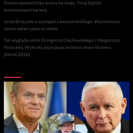
Polska zawodniczka wraca do kraju. Tutaj będzie
kontynuować karierę
Jerzy Brzęczek o występie Lewandowskiego. Wystawiona
ocena mówi sama za siebie
Tak wygląda córka Grzegorza Ciechowskiego i Małgorzaty
Potockiej. Wybrała życie poza światem show-biznesu
[06.04.2026]
Nie przegap