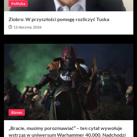
Polityka
Ziobro: W przyszłości pomogę rozliczyć Tuska
12 stycznia, 2026
Biznes
„Bracie, musimy porozmawiać” – ten cytat wywołuje
wstrząs w uniwersum Warhammer 40,000. Nadchodzi