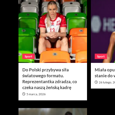
Sport
Sport
Do Polski przybywa siła
Miała opuś
światowego formatu.
stanie do 
Reprezentantka zdradza, co
26 lutego, 
czeka naszą żeńską kadrę
5 marca, 2026