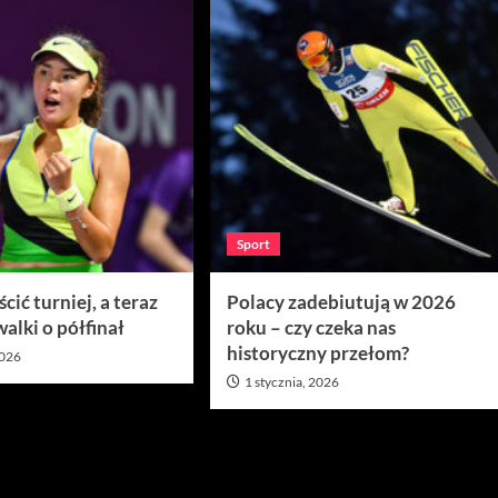
Sport
cić turniej, a teraz
Polacy zadebiutują w 2026
walki o półfinał
roku – czy czeka nas
historyczny przełom?
2026
1 stycznia, 2026