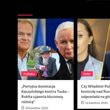
wpisó
Nie przegap
Polityka
Świat
„Partyjna dominacja
Czy Władimir Put
Kaczyńskiego kontra Tuska –
kontrolę nad Ros
Rokita ujawnia kluczową
odpowiada na gło
różnicę”
16 kwietnia, 2026
20 kwietnia, 2026