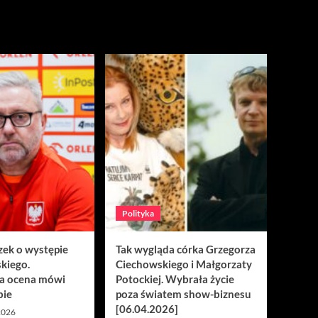
Polityka
zek o występie
Tak wygląda córka Grzegorza
kiego.
Ciechowskiego i Małgorzaty
a ocena mówi
Potockiej. Wybrała życie
bie
poza światem show-biznesu
[06.04.2026]
 2026