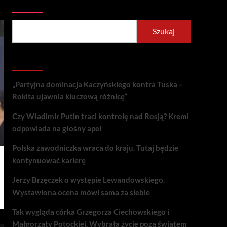
Szukaj
Szukaj
Recent Posts
„Partyjna dominacja Kaczyńskiego kontra Tuska –
Rokita ujawnia kluczową różnicę”
Czy Władimir Putin traci kontrolę nad Rosją? Kreml
odpowiada na głośny apel
Polska zawodniczka wraca do kraju. Tutaj będzie
kontynuować karierę
Jerzy Brzęczek o występie Lewandowskiego.
Wystawiona ocena mówi sama za siebie
Tak wygląda córka Grzegorza Ciechowskiego i
Małgorzaty Potockiej. Wybrała życie poza światem