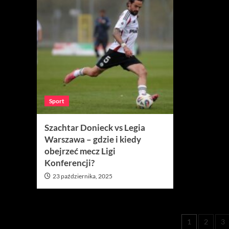
Sport
Szachtar Donieck vs Legia
Warszawa – gdzie i kiedy
obejrzeć mecz Ligi
Konferencji?
23 października, 2025
Stroni
1
2
3