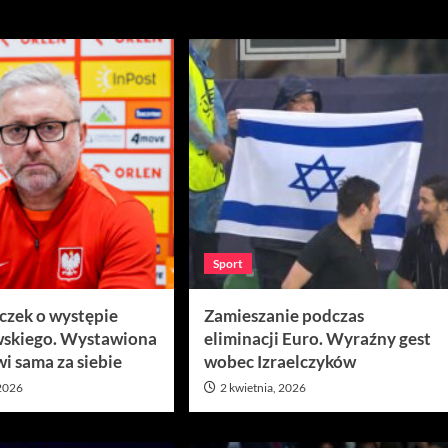
Sport
ęczek o występie
Zamieszanie podczas
skiego. Wystawiona
eliminacji Euro. Wyraźny gest
i sama za siebie
wobec Izraelczyków
 2026
2 kwietnia, 2026