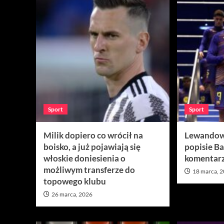
Sport
Sport
Milik dopiero co wrócił na
Lewandows
boisko, a już pojawiają się
popisie Ba
włoskie doniesienia o
komentarz
możliwym transferze do
18 marca, 
topowego klubu
26 marca, 2026