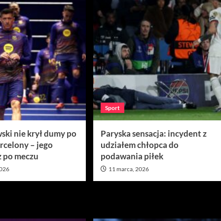
Sport
ki nie krył dumy po
Paryska sensacja: incydent z
rcelony – jego
udziałem chłopca do
 po meczu
podawania piłek
2026
11 marca, 2026