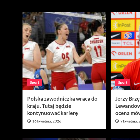
Sport
Sport
Sport
Polska zawodniczka wraca do
Jerzy Brz
kraju. Tutaj będzie
Lewandow
kontynuować karierę
ocena mów
16 kwietnia, 2026
9 kwietnia,