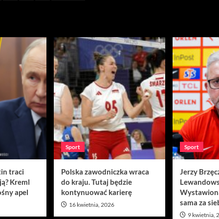
w
Sport
Sport
in traci
Polska zawodniczka wraca
Jerzy Brzęc
ją? Kreml
do kraju. Tutaj będzie
Lewandows
śny apel
kontynuować karierę
Wystawion
sama za sie
16 kwietnia, 2026
9 kwietnia,