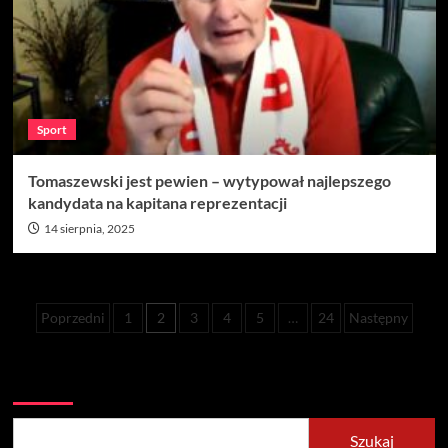
Sport
Tomaszewski jest pewien – wytypował najlepszego
kandydata na kapitana reprezentacji
14 sierpnia, 2025
Stronicowanie
Poprzedni
1
2
3
4
5
…
24
Następny
wpisów
Szukaj
Szukaj