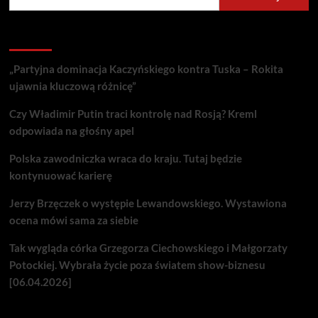
Recent Posts
„Partyjna dominacja Kaczyńskiego kontra Tuska – Rokita
ujawnia kluczową różnicę”
Czy Władimir Putin traci kontrolę nad Rosją? Kreml
odpowiada na głośny apel
Polska zawodniczka wraca do kraju. Tutaj będzie
kontynuować karierę
Jerzy Brzęczek o występie Lewandowskiego. Wystawiona
ocena mówi sama za siebie
Tak wygląda córka Grzegorza Ciechowskiego i Małgorzaty
Potockiej. Wybrała życie poza światem show-biznesu
[06.04.2026]