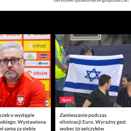
Sport
ęczek o występie
Zamieszanie podczas
skiego. Wystawiona
eliminacji Euro. Wyraźny gest
i sama za siebie
wobec Izraelczyków