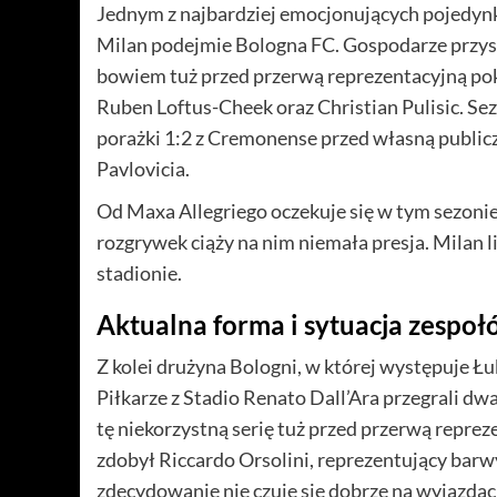
Jednym z najbardziej emocjonujących pojedynków
Milan podejmie Bologna FC. Gospodarze przyst
bowiem tuż przed przerwą reprezentacyjną poko
Ruben Loftus-Cheek oraz Christian Pulisic. Se
porażki 1:2 z Cremonense przed własną publiczn
Pavlovicia.
Od Maxa Allegriego oczekuje się w tym sezonie
rozgrywek ciąży na nim niemała presja. Milan 
stadionie.
Aktualna forma i sytuacja zespo
Z kolei drużyna Bologni, w której występuje Łuk
Piłkarze z Stadio Renato Dall’Ara przegrali dwa
tę niekorzystną serię tuż przed przerwą repr
zdobył Riccardo Orsolini, reprezentujący barw
zdecydowanie nie czuje się dobrze na wyjazdac