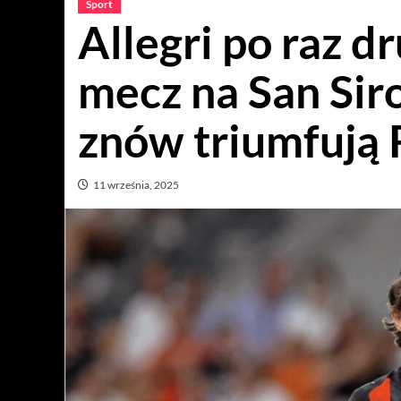
Sport
Allegri po raz d
mecz na San Sir
znów triumfują 
11 września, 2025