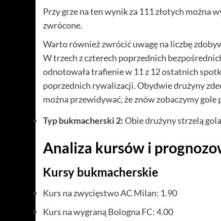
Przy grze na ten wynik za 111 złotych można w
zwrócone.
Warto również zwrócić uwagę na liczbę zdoby
W trzech z czterech poprzednich bezpośrednich
odnotowała trafienie w 11 z 12 ostatnich spot
poprzednich rywalizacji. Obydwie drużyny zdec
można przewidywać, że znów zobaczymy gole p
Typ bukmacherski 2:
Obie drużyny strzelą gola
Analiza kursów i prognozo
Kursy bukmacherskie
Kurs na zwycięstwo AC Milan: 1.90
Kurs na wygraną Bologna FC: 4.00