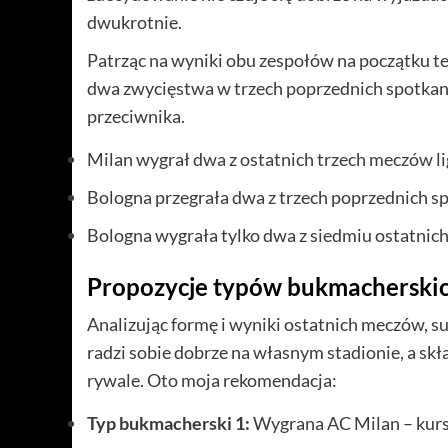
dwukrotnie.
Patrząc na wyniki obu zespołów na początku teg
dwa zwycięstwa w trzech poprzednich spotkani
przeciwnika.
Milan wygrał dwa z ostatnich trzech meczów l
Bologna przegrała dwa z trzech poprzednich s
Bologna wygrała tylko dwa z siedmiu ostatni
Propozycje typów bukmacherski
Analizując formę i wyniki ostatnich meczów, s
radzi sobie dobrze na własnym stadionie, a sk
rywale. Oto moja rekomendacja:
Typ bukmacherski 1:
Wygrana AC Milan – kurs