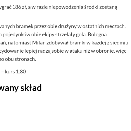
ygrać 186 zł, a w razie niepowodzenia środki zostaną
wanych bramek przez obie drużyny w ostatnich meczach.
 pojedynków obie ekipy strzelały gola. Bologna
kań, natomiast Milan zdobywał bramki w każdej z siedmiu
ydowanie lepiej radzą sobie w ataku niż w obronie, więc
o obu stronach.
 – kurs 1.80
wany skład