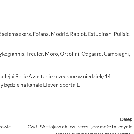
aelemaekers, Fofana, Modrić, Rabiot, Estupinan, Pulisic,
Lykogiannis, Freuler, Moro, Orsolini, Odgaard, Cambiaghi,
olejki Serie A zostanie rozegrane w niedzielę 14
 będzie na kanale Eleven Sports 1.
Dalej:
prawie
Czy USA stoją w obliczu recesji, czy może to jedynie
okresowe spowolnienie gospodarcze?