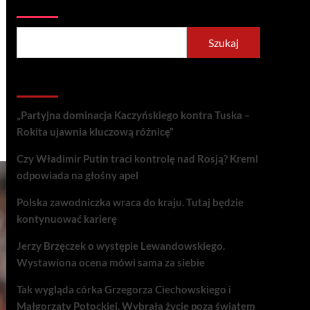
Szukaj
Szukaj
Recent Posts
„Partyjna dominacja Kaczyńskiego kontra Tuska –
Rokita ujawnia kluczową różnicę”
Czy Władimir Putin traci kontrolę nad Rosją? Kreml
odpowiada na głośny apel
Polska zawodniczka wraca do kraju. Tutaj będzie
kontynuować karierę
Jerzy Brzęczek o występie Lewandowskiego.
Wystawiona ocena mówi sama za siebie
Tak wygląda córka Grzegorza Ciechowskiego i
Małgorzaty Potockiej. Wybrała życie poza światem