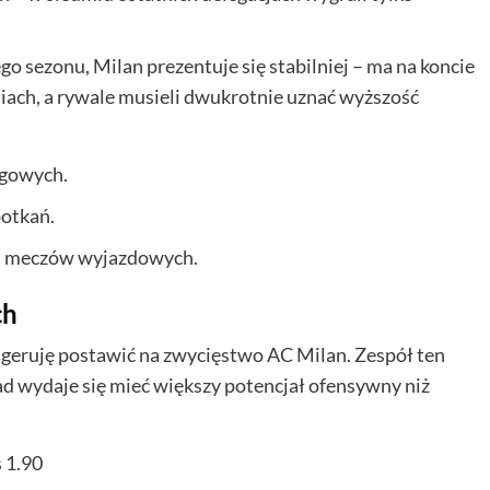
o sezonu, Milan prezentuje się stabilniej – ma na koncie
ach, a rywale musieli dwukrotnie uznać wyższość
igowych.
potkań.
ch meczów wyjazdowych.
ch
ugeruję postawić na zwycięstwo AC Milan. Zespół ten
ład wydaje się mieć większy potencjał ofensywny niż
 1.90