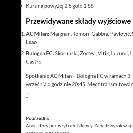
Kurs na powyżej 2.5 goli: 1.88
Przewidywane składy wyjściowe
AC Milan:
Maignan, Tomori, Gabbia, Pavlović, S
Leao
Bologna FC:
Skorupski, Zortea, Vitik, Lucumi, 
Castro
Spotkanie AC Milan – Bologna FC w ramach 3. k
września o godzinie 20:45. Mecz transmitowany
„`
Zobacz
Poprzedni:
Atak, który poruszył całe Niemcy. Zapadł wyrok w s
wpisy
nożownika z Solingen