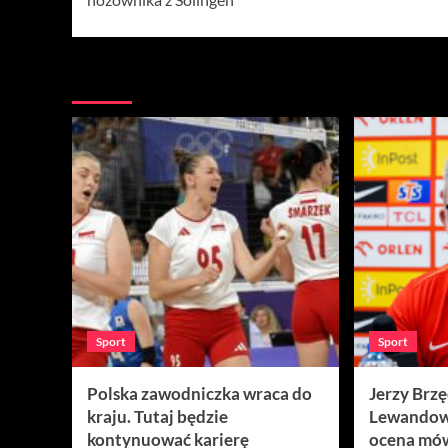
Więcej
Sport
Sport
Polska zawodniczka wraca do
Jerzy Brz
kraju. Tutaj będzie
Lewandow
kontynuować karierę
ocena mów