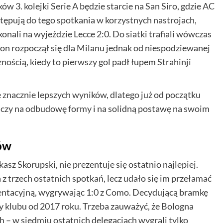
 3. kolejki Serie A będzie starcie na San Siro, gdzie AC
ępują do tego spotkania w korzystnych nastrojach,
nali na wyjeździe Lecce 2:0. Do siatki trafiali wówczas
zon rozpoczął się dla Milanu jednak od niespodziewanej
ością, kiedy to pierwszy gol padł łupem Strahinji
 znacznie lepszych wyników, dlatego już od początku
liczy na odbudowę formy i na solidną postawę na swoim
łów
asz Skorupski, nie prezentuje się ostatnio najlepiej.
 z trzech ostatnich spotkań, lecz udało się im przełamać
ezentacyjną, wygrywając 1:0 z Como. Decydującą bramkę
y klubu od 2017 roku. Trzeba zauważyć, że Bologna
h – w siedmiu ostatnich delegacjach wygrali tylko