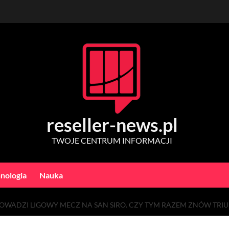
reseller-news.pl
TWOJE CENTRUM INFORMACJI
nologia
Nauka
ROWADZI LIGOWY MECZ NA SAN SIRO. CZY TYM RAZEM ZNÓW TRI