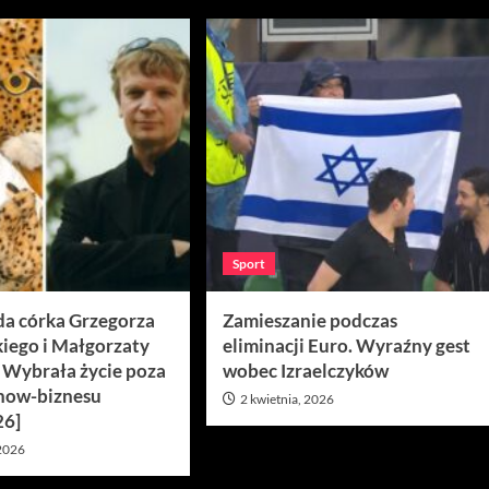
Sport
da córka Grzegorza
Zamieszanie podczas
iego i Małgorzaty
eliminacji Euro. Wyraźny gest
. Wybrała życie poza
wobec Izraelczyków
how-biznesu
2 kwietnia, 2026
26]
 2026