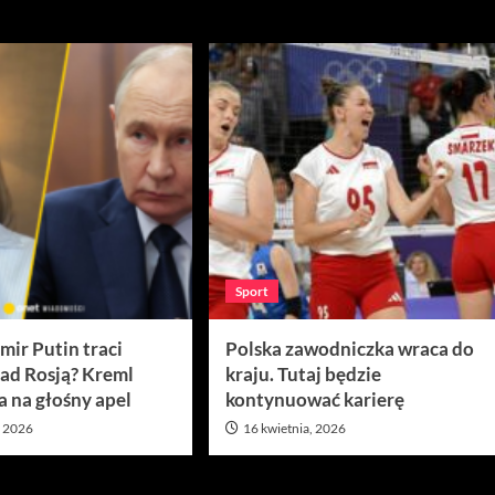
ń 2026
Sport
mir Putin traci
Polska zawodniczka wraca do
nad Rosją? Kreml
kraju. Tutaj będzie
 na głośny apel
kontynuować karierę
, 2026
16 kwietnia, 2026