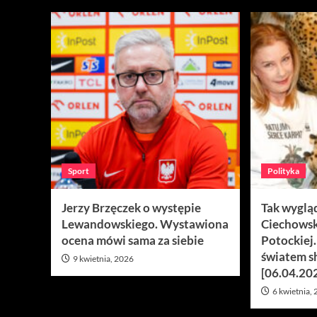
Sport
Polityka
Jerzy Brzęczek o występie
Tak wyglą
Lewandowskiego. Wystawiona
Ciechowsk
ocena mówi sama za siebie
Potockiej
światem s
9 kwietnia, 2026
[06.04.20
6 kwietnia,