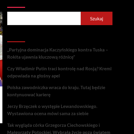
Szukaj
Szukaj
Recent Posts
„Partyjna dominacja Kaczyńskiego kontra Tuska –
Rokita ujawnia kluczową różnicę”
Czy Władimir Putin traci kontrolę nad Rosją? Kreml
odpowiada na głośny apel
Polska zawodniczka wraca do kraju. Tutaj będzie
kontynuować karierę
Jerzy Brzęczek o występie Lewandowskiego.
Wystawiona ocena mówi sama za siebie
Tak wygląda córka Grzegorza Ciechowskiego i
Małgorzaty Potockiej. Wybrała życie poza światem