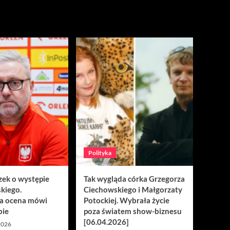
Polityka
zek o występie
Tak wygląda córka Grzegorza
kiego.
Ciechowskiego i Małgorzaty
a ocena mówi
Potockiej. Wybrała życie
bie
poza światem show-biznesu
[06.04.2026]
 2026