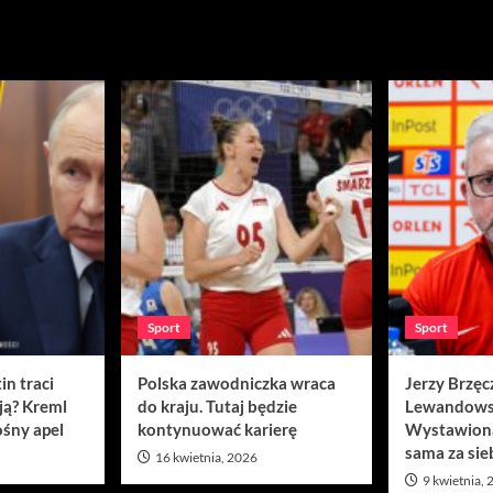
Sport
Sport
in traci
Polska zawodniczka wraca
Jerzy Brzęc
ją? Kreml
do kraju. Tutaj będzie
Lewandows
śny apel
kontynuować karierę
Wystawion
sama za sie
16 kwietnia, 2026
9 kwietnia,