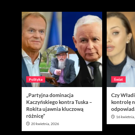
Miesiąc:
kwiecie
Polityka
Świat
„Partyjna dominacja
Czy Władi
Kaczyńskiego kontra Tuska –
kontrolę 
Rokita ujawnia kluczową
odpowiada
różnicę”
16 kwietnia
20 kwietnia, 2026