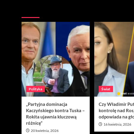
Nie przegap
Polityka
Świat
„Partyjna dominacja
Czy Władimir Put
Kaczyńskiego kontra Tuska –
kontrolę nad Ros
Rokita ujawnia kluczową
odpowiada na gło
różnicę”
16 kwietnia, 2026
20 kwietnia, 2026