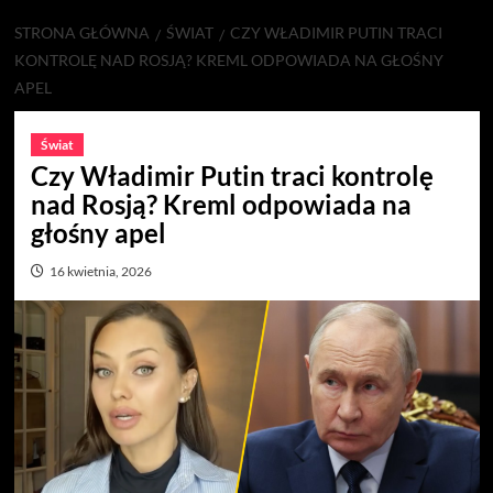
STRONA GŁÓWNA
ŚWIAT
CZY WŁADIMIR PUTIN TRACI
KONTROLĘ NAD ROSJĄ? KREML ODPOWIADA NA GŁOŚNY
APEL
Świat
Czy Władimir Putin traci kontrolę
nad Rosją? Kreml odpowiada na
głośny apel
16 kwietnia, 2026