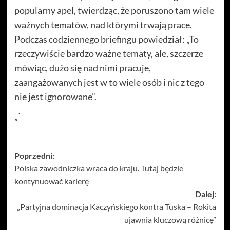
popularny apel, twierdząc, że poruszono tam wiele
ważnych tematów, nad którymi trwają prace.
Podczas codziennego briefingu powiedział: „To
rzeczywiście bardzo ważne tematy, ale, szczerze
mówiąc, dużo się nad nimi pracuje,
zaangażowanych jest w to wiele osób i nic z tego
nie jest ignorowane”.
„`
Zobacz
Poprzedni:
Polska zawodniczka wraca do kraju. Tutaj będzie
wpisy
kontynuować karierę
Dalej:
„Partyjna dominacja Kaczyńskiego kontra Tuska – Rokita
ujawnia kluczową różnicę”