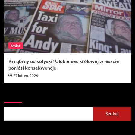
Świat
Krnąbrny od kołyski? Ulubieniec królowej wreszcie
poniósł konsekwencje
27 lutego, 2026
Szukaj
Szukaj
Recent Posts