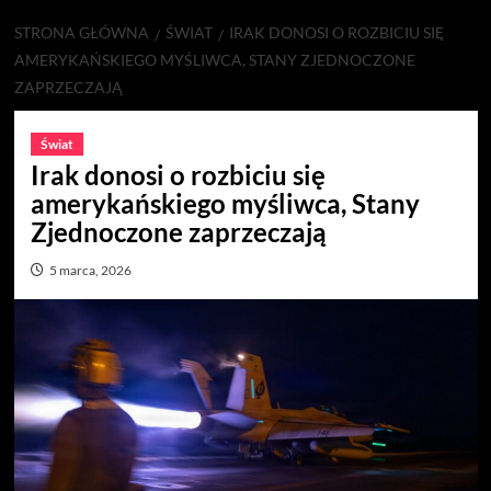
STRONA GŁÓWNA
ŚWIAT
IRAK DONOSI O ROZBICIU SIĘ
AMERYKAŃSKIEGO MYŚLIWCA, STANY ZJEDNOCZONE
ZAPRZECZAJĄ
Świat
Irak donosi o rozbiciu się
amerykańskiego myśliwca, Stany
Zjednoczone zaprzeczają
5 marca, 2026