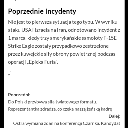
Poprzednie Incydenty
Nie jest to pierwsza sytuacja tego typu. W wyniku
ataku USA i Izraela na Iran, odnotowano incydent z
1 marca, kiedy trzy amerykańskie samoloty F-15E
Strike Eagle zostały przypadkowo zestrzelone
przez kuwejckie siły obrony powietrznej podczas
operacji „Epicka Furia”.
„`
Zobacz
Poprzedni:
Do Polski przybywa siła światowego formatu.
wpisy
Reprezentantka zdradza, co czeka naszą żeńską kadrę
Dalej:
Ostra wymiana zdań na konferencji Czarnka. Kandydat