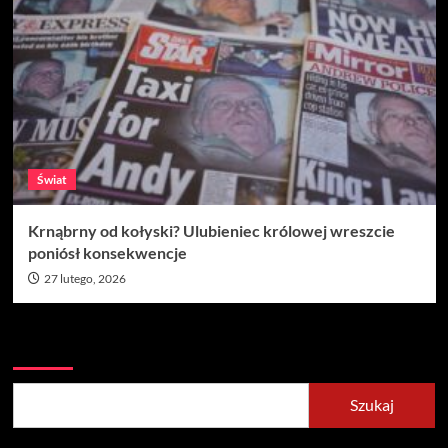
Świat
Krnąbrny od kołyski? Ulubieniec królowej wreszcie
poniósł konsekwencje
27 lutego, 2026
Szukaj
Szukaj