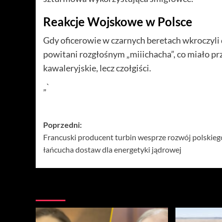
Reakcje Wojskowe w Polsce
Gdy oficerowie w czarnych beretach wkroczyl
powitani rozgłośnym „miiichacha”, co miało pr
kawaleryjskie, lecz czołgiści.
„`
Zobacz
Poprzedni:
Francuski producent turbin wesprze rozwój polskieg
wpisy
łańcucha dostaw dla energetyki jądrowej
Więcej