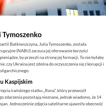
li Tymoszenko
partii Batkiwszczyna, Julia Tymoszenko, została
upcyjne (NABU) zarzuca jej oferowanie korzyści
eniądze, by przeszli na stronę jej formacji. To nie byłaby
ie, czy Ukraina jest zdolna do oczyszczenia się z korupcji i
oligarchicznego.
zu Kaspijskim
ęcia irańskiego statku „Rona”, który przewoził
ego zdarzenia pozostają nieznane, jednak wiadomo, że 14
jan. Jednocześnie zdjęcia satelitarne ujawniły obecność