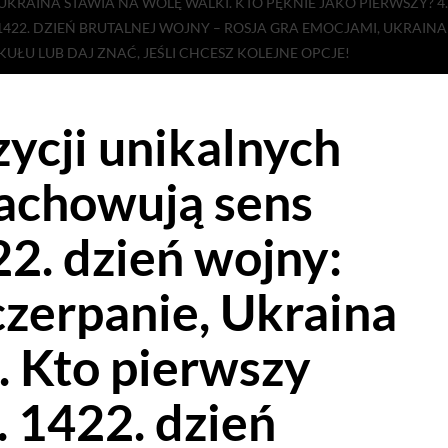
 UKRAINA STAWIA NA WOLĘ WALKI. KTO PĘKNIE JAKO PIERWSZY? 4.
 1422. DZIEŃ BRUTALNEJ WOJNY – ROSJA GRA EMOCJAMI, UKRAINA 
ŁU LUB DAJ ZNAĆ, JEŚLI CHCESZ KOLEJNE OPCJE!
zycji unikalnych
zachowują sens
22. dzień wojny:
czerpanie, Ukraina
. Kto pierwszy
. 1422. dzień