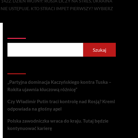
 1422. DZIEŃ WOJNY: ROSJA LICZY NA STRES, UKRAINA
NIE USTĘPUJE. KTO STRACI IMPET PIERWSZY? WYBIERZ
Szukaj
Szukaj
Recent Posts
„Partyjna dominacja Kaczyńskiego kontra Tuska –
Rokita ujawnia kluczową różnicę”
Czy Władimir Putin traci kontrolę nad Rosją? Kreml
odpowiada na głośny apel
Polska zawodniczka wraca do kraju. Tutaj będzie
kontynuować karierę