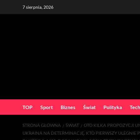
Skip
7 sierpnia, 2026
to
content
TOP
Sport
Biznes
Świat
Polityka
Tech
STRONA GŁÓWNA
ŚWIAT
OTO KILKA PROPOZYCJI U
UKRAINA NA DETERMINACJĘ. KTO PIERWSZY ULEGNIE P