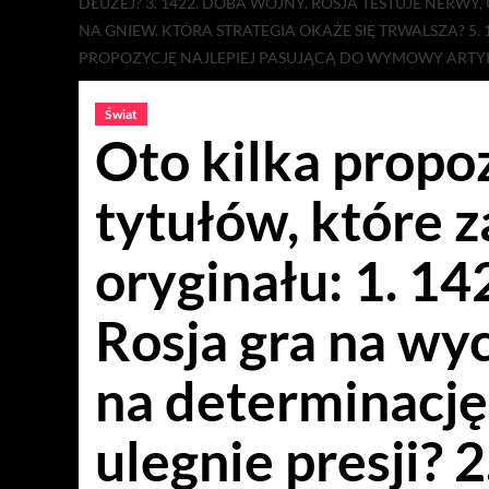
DŁUŻEJ? 3. 1422. DOBA WOJNY. ROSJA TESTUJE NERWY,
NA GNIEW. KTÓRA STRATEGIA OKAŻE SIĘ TRWALSZA? 5.
PROPOZYCJĘ NAJLEPIEJ PASUJĄCĄ DO WYMOWY ARTYKU
Świat
Oto kilka propo
tytułów, które 
oryginału: 1. 14
Rosja gra na wy
na determinację
ulegnie presji? 2