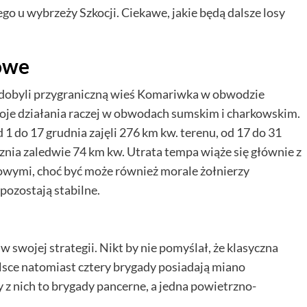
o u wybrzeży Szkocji. Ciekawe, jakie będą dalsze losy
owe
e zdobyli przygraniczną wieś Komariwka w obwodzie
oje działania raczej w obwodach sumskim i charkowskim.
 1 do 17 grudnia zajęli 276 km kw. terenu, od 17 do 31
cznia zaledwie 74 km kw. Utrata tempa wiąże się głównie z
wymi, choć być może również morale żołnierzy
pozostają stabilne.
w swojej strategii. Nikt by nie pomyślał, że klasyczna
lsce natomiast cztery brygady posiadają miano
zy z nich to brygady pancerne, a jedna powietrzno-