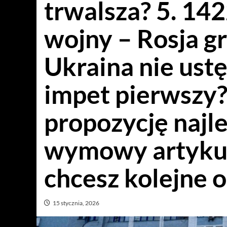
trwalsza? 5. 142
wojny – Rosja g
Ukraina nie ustę
impet pierwszy
propozycję najle
wymowy artykułu 
chcesz kolejne o
15 stycznia, 2026