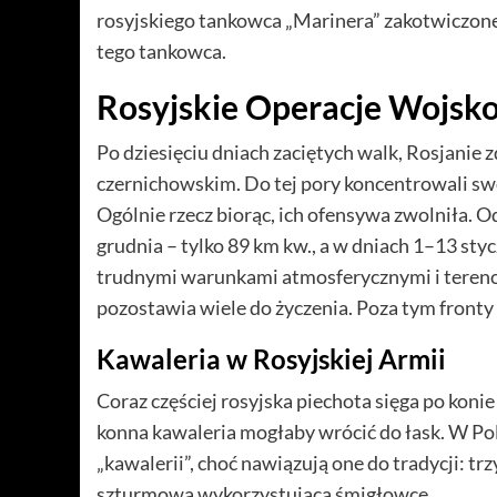
rosyjskiego tankowca „Marinera” zakotwiczoneg
tego tankowca.
Rosyjskie Operacje Wojsk
Po dziesięciu dniach zaciętych walk, Rosjani
czernichowskim. Do tej pory koncentrowali sw
Ogólnie rzecz biorąc, ich ofensywa zwolniła. Od
grudnia – tylko 89 km kw., a w dniach 1–13 sty
trudnymi warunkami atmosferycznymi i tereno
pozostawia wiele do życzenia. Poza tym fronty 
Kawaleria w Rosyjskiej Armii
Coraz częściej rosyjska piechota sięga po konie 
konna kawaleria mogłaby wrócić do łask. W Po
„kawalerii”, choć nawiązują one do tradycji: tr
szturmowa wykorzystująca śmigłowce.