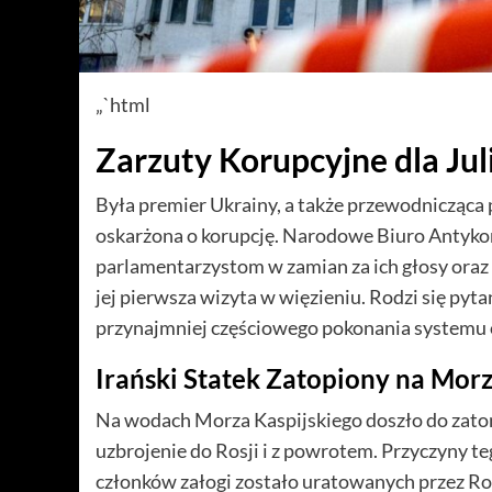
„`html
Zarzuty Korupcyjne dla Ju
Była premier Ukrainy, a także przewodnicząca 
oskarżona o korupcję. Narodowe Biuro Antykor
parlamentarzystom w zamian za ich głosy oraz pi
jej pierwsza wizyta w więzieniu. Rodzi się pytan
przynajmniej częściowego pokonania systemu 
Irański Statek Zatopiony na Mor
Na wodach Morza Kaspijskiego doszło do zatoni
uzbrojenie do Rosji i z powrotem. Przyczyny t
członków załogi zostało uratowanych przez Ros