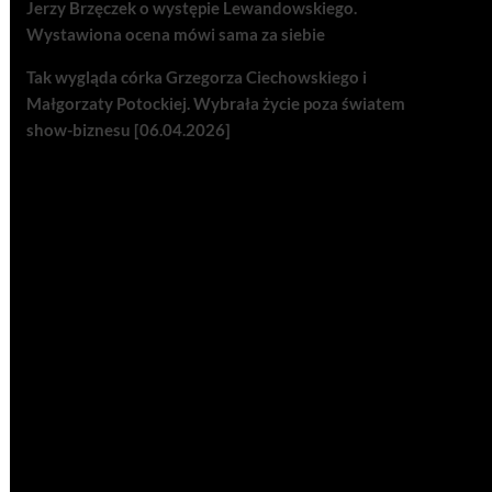
Jerzy Brzęczek o występie Lewandowskiego.
Wystawiona ocena mówi sama za siebie
Tak wygląda córka Grzegorza Ciechowskiego i
Małgorzaty Potockiej. Wybrała życie poza światem
show-biznesu [06.04.2026]