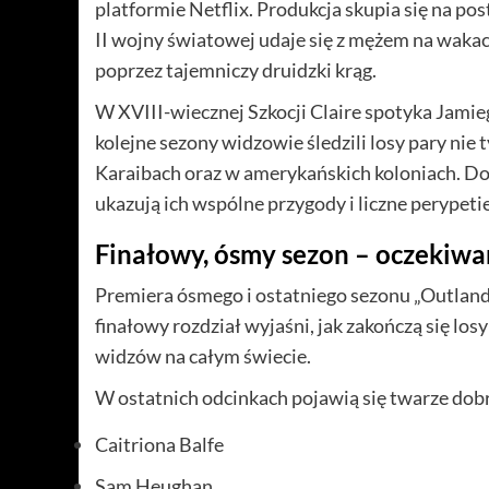
platformie Netflix. Produkcja skupia się na po
II wojny światowej udaje się z mężem na wakac
poprzez tajemniczy druidzki krąg.
W XVIII-wiecznej Szkocji Claire spotyka Jamiego
kolejne sezony widzowie śledzili losy pary nie 
Karaibach oraz w amerykańskich koloniach. Do
ukazują ich wspólne przygody i liczne perypetie
Finałowy, ósmy sezon – oczekiwan
Premiera ósmego i ostatniego sezonu „Outland
finałowy rozdział wyjaśni, jak zakończą się los
widzów na całym świecie.
W ostatnich odcinkach pojawią się twarze dob
Caitriona Balfe
Sam Heughan