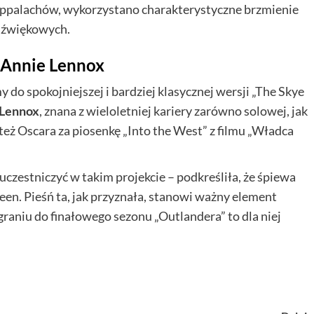
Appalachów, wykorzystano charakterystyczne brzmienie
 dźwiękowych.
z Annie Lennox
o spokojniejszej i bardziej klasycznej wersji „The Skye
 Lennox
, znana z wieloletniej kariery zarówno solowej, jak
 też Oscara za piosenkę „Into the West” z filmu „Władca
czestniczyć w takim projekcie – podkreśliła, że śpiewa
en. Pieśń ta, jak przyznała, stanowi ważny element
nagraniu do finałowego sezonu „Outlandera” to dla niej