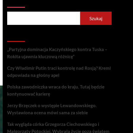
Szukaj
Szukaj
Recent Posts
„Partyjna dominacja Kaczyńskiego kontra Tuska –
Rokita ujawnia kluczową różnicę”
Czy Władimir Putin traci kontrolę nad Rosją? Kreml
odpowiada na głośny apel
Polska zawodniczka wraca do kraju. Tutaj będzie
kontynuować karierę
Jerzy Brzęczek o występie Lewandowskiego.
Wystawiona ocena mówi sama za siebie
Tak wygląda córka Grzegorza Ciechowskiego i
Małgorzaty Potockiej. Wybrała życie poza światem