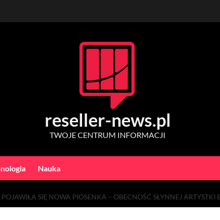
reseller-news.pl
TWOJE CENTRUM INFORMACJI
nologia
Nauka
” POJAWIŁA SIĘ NOWA PIOSENKA – OBECNOŚĆ SŁYNNEJ ARTYSTKI