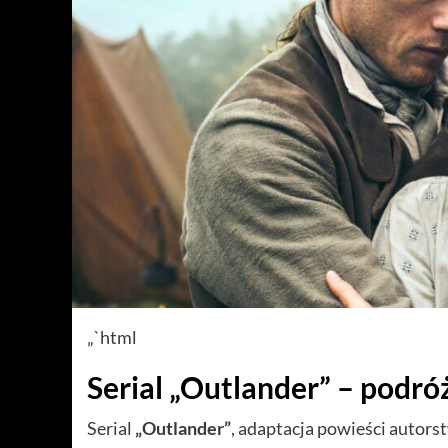
„`html
Serial „Outlander” – podró
Serial
„Outlander”
, adaptacja powieści autors