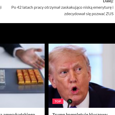
Dalej:
i
Po 42 latach pracy otrzymał zaskakująco niską emeryturę i
zdecydował się pozwać ZUS
TOP
ra amerykańskiego
Trump kompletuje kluczowy