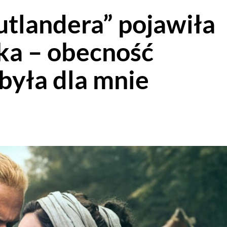
utlandera” pojawiła
ka – obecność
 była dla mnie