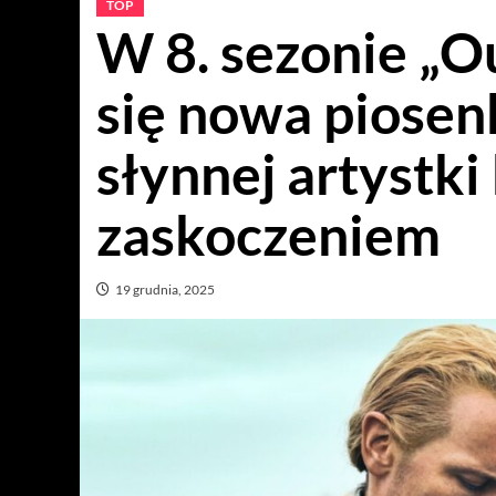
TOP
W 8. sezonie „O
się nowa piosen
słynnej artystki
zaskoczeniem
19 grudnia, 2025