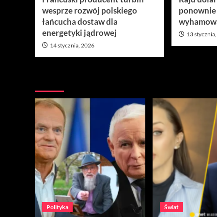
wesprze rozwój polskiego
ponownie
łańcucha dostaw dla
wyhamow
energetyki jądrowej
13 stycznia
14 stycznia, 2026
Nie przegap
Polityka
Świat