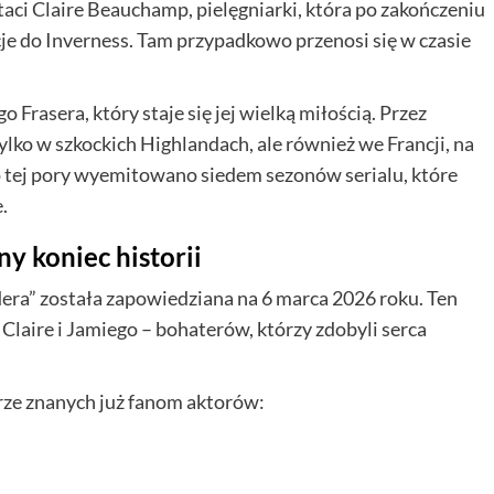
staci Claire Beauchamp, pielęgniarki, która po zakończeniu
je do Inverness. Tam przypadkowo przenosi się w czasie
 Frasera, który staje się jej wielką miłością. Przez
tylko w szkockich Highlandach, ale również we Francji, na
 tej pory wyemitowano siedem sezonów serialu, które
.
y koniec historii
era” została zapowiedziana na 6 marca 2026 roku. Ten
y Claire i Jamiego – bohaterów, którzy zdobyli serca
rze znanych już fanom aktorów: