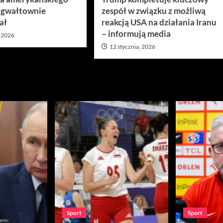
 gwałtownie
zespół w związku z możliwą
ał
reakcją USA na działania Iranu
– informują media
, 2026
12 stycznia, 2026
Sport
Sport