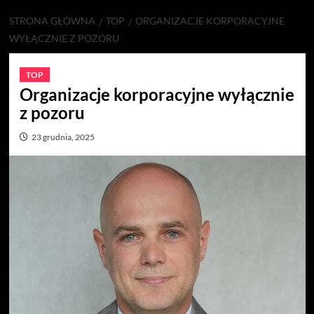
STRONA GŁÓWNA
TOP
ORGANIZACJE KORPORACYJNE
WYŁĄCZNIE Z POZORU
TOP
Organizacje korporacyjne wyłącznie
z pozoru
23 grudnia, 2025