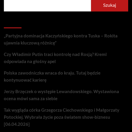
Szukaj
Recent Posts
„Partyjna dominacja Kaczyńskiego kontra Tuska – Rokita
ujawnia kluczową różnicę”
Czy Władimir Putin traci kontrolę nad Rosją? Kreml
odpowiada na głośny apel
Polska zawodniczka wraca do kraju. Tutaj będzie
kontynuować karierę
Jerzy Brzęczek o występie Lewandowskiego. Wystawiona
ocena mówi sama za siebie
Tak wygląda córka Grzegorza Ciechowskiego i Małgorzaty
Potockiej. Wybrała życie poza światem show-biznesu
[06.04.2026]