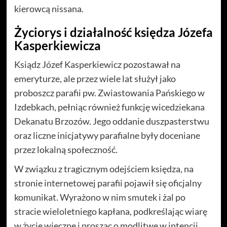
kierowcą nissana.
Życiorys i działalność księdza Józefa
Kasperkiewicza
Ksiądz Józef Kasperkiewicz pozostawał na
emeryturze, ale przez wiele lat służył jako
proboszcz parafii pw. Zwiastowania Pańskiego w
Izdebkach, pełniąc również funkcję wicedziekana
Dekanatu Brzozów. Jego oddanie duszpasterstwu
oraz liczne inicjatywy parafialne były doceniane
przez lokalną społeczność.
W związku z tragicznym odejściem księdza, na
stronie internetowej parafii pojawił się oficjalny
komunikat. Wyrażono w nim smutek i żal po
stracie wieloletniego kapłana, podkreślając wiarę
w życie wieczne i prosząc o modlitwę w intencji