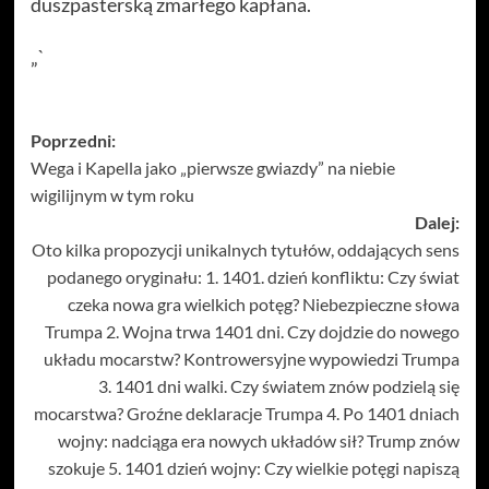
duszpasterską zmarłego kapłana.
„`
Zobacz
Poprzedni:
Wega i Kapella jako „pierwsze gwiazdy” na niebie
wpisy
wigilijnym w tym roku
Dalej:
Oto kilka propozycji unikalnych tytułów, oddających sens
podanego oryginału: 1. 1401. dzień konfliktu: Czy świat
czeka nowa gra wielkich potęg? Niebezpieczne słowa
Trumpa 2. Wojna trwa 1401 dni. Czy dojdzie do nowego
układu mocarstw? Kontrowersyjne wypowiedzi Trumpa
3. 1401 dni walki. Czy światem znów podzielą się
mocarstwa? Groźne deklaracje Trumpa 4. Po 1401 dniach
wojny: nadciąga era nowych układów sił? Trump znów
szokuje 5. 1401 dzień wojny: Czy wielkie potęgi napiszą