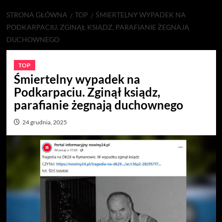
STRONA GŁÓWNA
TOP
ŚMIERTELNY WYPADEK NA
PODKARPACIU. ZGINĄŁ KSIĄDZ, PARAFIANIE ŻEGNAJĄ
DUCHOWNEGO
TOP
Śmiertelny wypadek na
Podkarpaciu. Zginął ksiądz,
parafianie żegnają duchownego
24 grudnia, 2025