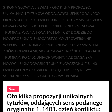
STRONA GŁÓWNA
ŚWIAT
OTO KILKA PROPOZYCJI
UNIKALNYCH TYTUŁÓW, ODDAJĄCYCH SENS PODANEGO
ORYGINAŁU: 1. 1401. DZIEŃ KONFLIKTU: CZY ŚWIAT CZEKA
NOWA GRA WIELKICH POTĘG? NIEBEZPIECZNE SŁOWA
TRUMPA 2. WOJNA TRWA 1401 DNI. CZY DOJDZIE DO
NOWEGO UKŁADU MOCARSTW? KONTROWERSYJNE
WYPOWIEDZI TRUMPA 3. 1401 DNI WALKI. CZY ŚWIATEM
ZNÓW PODZIELĄ SIĘ MOCARSTWA? GROŹNE DEKLARACJE
TRUMPA 4. PO 1401 DNIACH WOJNY: NADCIĄGA ERA
NOWYCH UKŁADÓW SIŁ? TRUMP ZNÓW SZOKUJE 5. 1401
DZIEŃ WOJNY: CZY WIELKIE POTĘGI NAPISZĄ NOWY
SCENARIUSZ? NIEPOKOJĄCE GŁOSY TRUMPA
Świat
Oto kilka propozycji unikalnych
tytułów, oddających sens podanego
oryginału: 1. 1401. dzień konfliktu: