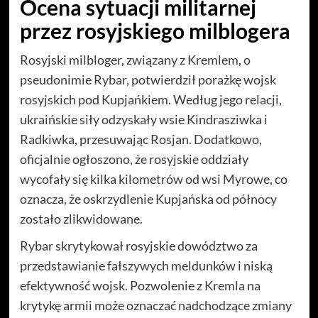
Ocena sytuacji militarnej
przez rosyjskiego milblogera
Rosyjski milbloger, związany z Kremlem, o
pseudonimie Rybar, potwierdził porażkę wojsk
rosyjskich pod Kupjańkiem. Według jego relacji,
ukraińskie siły odzyskały wsie Kindrasziwka i
Radkiwka, przesuwając Rosjan. Dodatkowo,
oficjalnie ogłoszono, że rosyjskie oddziały
wycofały się kilka kilometrów od wsi Myrowe, co
oznacza, że oskrzydlenie Kupjańska od północy
zostało zlikwidowane.
Rybar skrytykował rosyjskie dowództwo za
przedstawianie fałszywych meldunków i niską
efektywność wojsk. Pozwolenie z Kremla na
krytykę armii może oznaczać nadchodzące zmiany