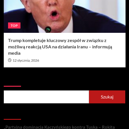
TOP
Trump kompletuje kluczowy zespół w związku z
możliwą reakcją USA na działania Iranu – informują
media
12 stycznia, 2026
Szukaj
Szukaj
Recent Posts
„Partyjna dominacja Kaczyńskiego kontra Tuska – Rokita