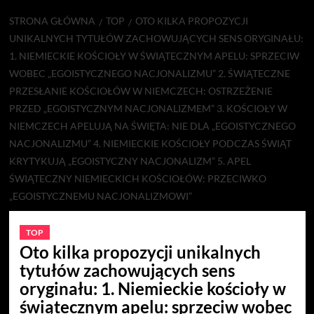
STRONA GŁÓWNA
TOP
OTO KILKA PROPOZYCJI
UNIKALNYCH TYTUŁÓW ZACHOWUJĄCYCH SENS ORYGINAŁU:
1. NIEMIECKIE KOŚCIOŁY W ŚWIĄTECZNYM APELU: SPRZECIW
WOBEC „EGOISTYCZNEGO NACJONALIZMU” 2. ŚWIĄTECZNE
PRZESŁANIE KOŚCIOŁÓW W NIEMCZECH: OSTRZEŻENIE
PRZED „EGOISTYCZNYM NACJONALIZMEM” 3. KOŚCIOŁY W
NIEMCZECH APELUJĄ NA ŚWIĘTA: NIE DLA „EGOISTYCZNEGO
NACJONALIZMU” 4. NIEMIECKIE KOŚCIOŁY PODCZAS ŚWIĄT
KRYTYKUJĄ „EGOISTYCZNY NACJONALIZM” 5. APEL
ŚWIĄTECZNY NIEMIECKICH KOŚCIOŁÓW: PRZECIWKO
„EGOISTYCZNEMU NACJONALIZMOWI”
TOP
Oto kilka propozycji unikalnych
tytułów zachowujących sens
oryginału: 1. Niemieckie kościoły w
świątecznym apelu: sprzeciw wobec