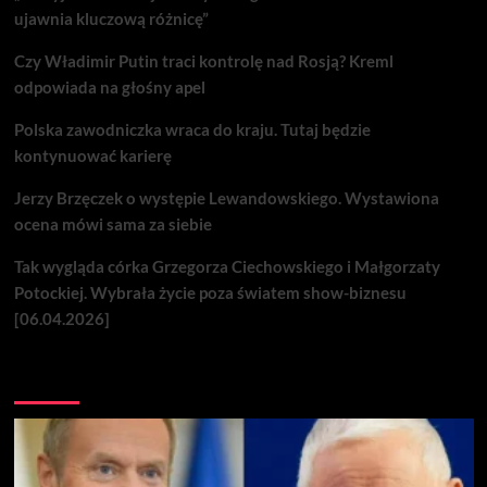
ujawnia kluczową różnicę”
Czy Władimir Putin traci kontrolę nad Rosją? Kreml
odpowiada na głośny apel
Polska zawodniczka wraca do kraju. Tutaj będzie
kontynuować karierę
Jerzy Brzęczek o występie Lewandowskiego. Wystawiona
ocena mówi sama za siebie
Tak wygląda córka Grzegorza Ciechowskiego i Małgorzaty
Potockiej. Wybrała życie poza światem show-biznesu
[06.04.2026]
Nie przegap