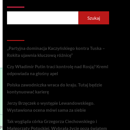
Szukaj
Szukaj
Recent Posts
„Partyjna dominacja Kaczyńskiego kontra Tuska –
Rokita ujawnia kluczową różnicę”
Czy Władimir Putin traci kontrolę nad Rosją? Kreml
odpowiada na głośny apel
Polska zawodniczka wraca do kraju. Tutaj będzie
kontynuować karierę
Jerzy Brzęczek o występie Lewandowskiego.
Wystawiona ocena mówi sama za siebie
Tak wygląda córka Grzegorza Ciechowskiego i
Małgorzaty Potockiej. Wybrała życie poza światem