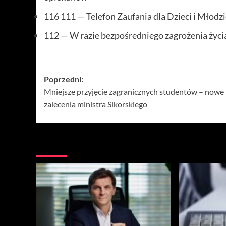
116 111 — Telefon Zaufania dla Dzieci i Młodz
112 — W razie bezpośredniego zagrożenia życi
Zobacz
Poprzedni:
Mniejsze przyjęcie zagranicznych studentów – nowe
wpisy
zalecenia ministra Sikorskiego
Więcej