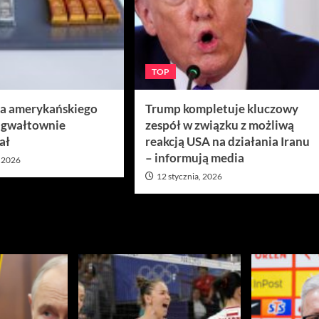
TOP
ra amerykańskiego
Trump kompletuje kluczowy
 gwałtownie
zespół w związku z możliwą
ał
reakcją USA na działania Iranu
– informują media
, 2026
12 stycznia, 2026