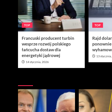
TOP
TOP
Francuski producent turbin
Rajd dola
wesprze rozwój polskiego
ponownie
łańcucha dostaw dla
wyhamow
energetyki jądrowej
13 stycznia
14 stycznia, 2026
Nie przegap