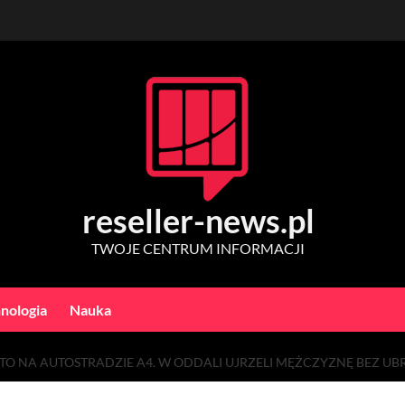
reseller-news.pl
TWOJE CENTRUM INFORMACJI
nologia
Nauka
O NA AUTOSTRADZIE A4. W ODDALI UJRZELI MĘŻCZYZNĘ BEZ UB