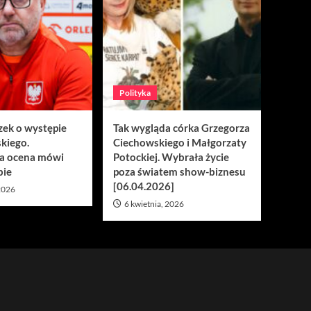
Polityka
zek o występie
Tak wygląda córka Grzegorza
kiego.
Ciechowskiego i Małgorzaty
a ocena mówi
Potockiej. Wybrała życie
bie
poza światem show-biznesu
[06.04.2026]
 2026
6 kwietnia, 2026