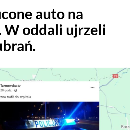
cone auto na
 W oddali ujrzeli
ubrań.