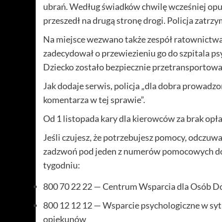
ubrań. Według świadków chwilę wcześniej opuś
przeszedł na drugą stronę drogi. Policja zatrz
Na miejsce wezwano także zespół ratownictw
zadecydował o przewiezieniu go do szpitala ps
Dziecko zostało bezpiecznie przetransportowan
Jak dodaje serwis, policja „dla dobra prowad
komentarza w tej sprawie”.
Od 1 listopada kary dla kierowców za brak opłat
Jeśli czujesz, że potrzebujesz pomocy, odczuwa
zadzwoń pod jeden z numerów pomocowych dost
tygodniu:
800 70 22 22 — Centrum Wsparcia dla Osób D
800 12 12 12 — Wsparcie psychologiczne w sytua
opiekunów