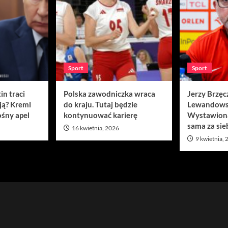
Sport
Sport
in traci
Polska zawodniczka wraca
Jerzy Brzęc
ją? Kreml
do kraju. Tutaj będzie
Lewandows
śny apel
kontynuować karierę
Wystawion
sama za sie
16 kwietnia, 2026
9 kwietnia,