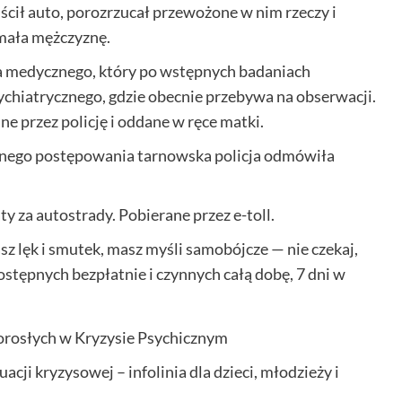
cił auto, porozrzucał przewożone w nim rzeczy i
ymała mężczyznę.
a medycznego, który po wstępnych badaniach
ychiatrycznego, gdzie obecnie przebywa na obserwacji.
e przez policję i oddane w ręce matki.
zonego postępowania tarnowska policja odmówiła
y za autostrady. Pobierane przez e-toll.
sz lęk i smutek, masz myśli samobójcze — nie czekaj,
ępnych bezpłatnie i czynnych całą dobę, 7 dni w
orosłych w Kryzysie Psychicznym
cji kryzysowej – infolinia dla dzieci, młodzieży i