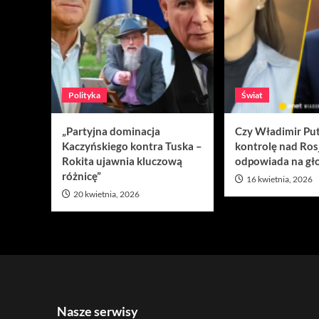
Polityka
Świat
„Partyjna dominacja
Czy Władimir Put
Kaczyńskiego kontra Tuska –
kontrolę nad Ros
Rokita ujawnia kluczową
odpowiada na gło
różnicę”
16 kwietnia, 2026
20 kwietnia, 2026
Nasze serwisy