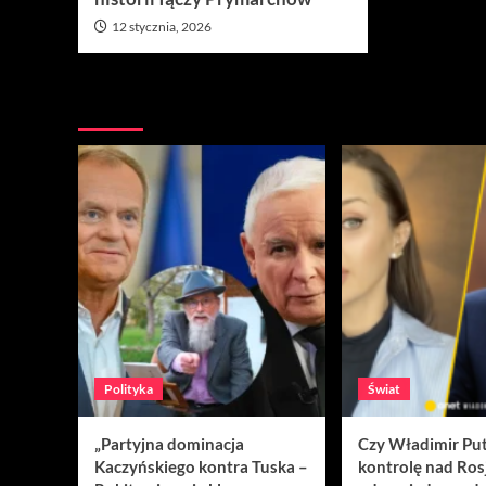
12 stycznia, 2026
Nie przegap
Polityka
Świat
„Partyjna dominacja
Czy Władimir Put
Kaczyńskiego kontra Tuska –
kontrolę nad Ros