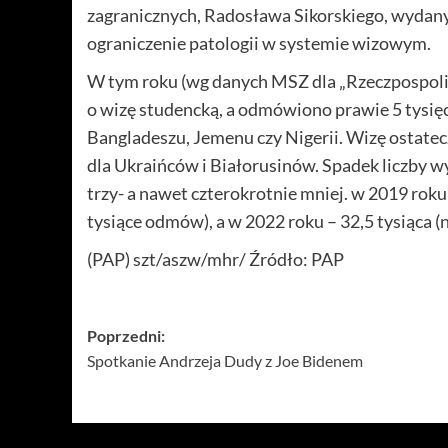
zagranicznych, Radosława Sikorskiego, wydanyc
ograniczenie patologii w systemie wizowym.
W tym roku (wg danych MSZ dla „Rzeczpospolit
o wizę studencką, a odmówiono prawie 5 tysi
Bangladeszu, Jemenu czy Nigerii. Wizę ostatecz
dla Ukraińców i Białorusinów. Spadek liczby 
trzy- a nawet czterokrotnie mniej. w 2019 roku
tysiące odmów), a w 2022 roku – 32,5 tysiąca (
(PAP) szt/aszw/mhr/ Źródło: PAP
Zobacz
Poprzedni:
Spotkanie Andrzeja Dudy z Joe Bidenem
wpisy