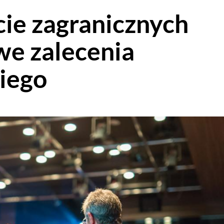
cie zagranicznych
we zalecenia
kiego