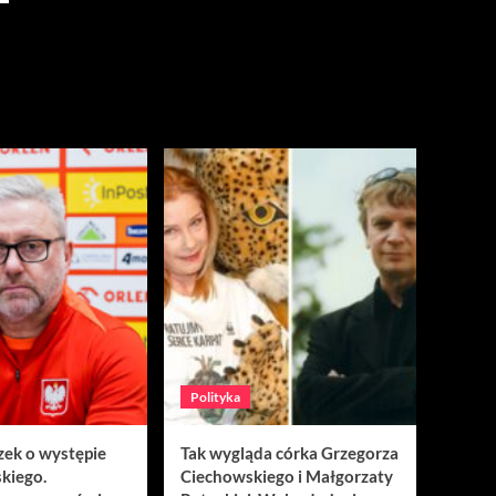
Polityka
zek o występie
Tak wygląda córka Grzegorza
kiego.
Ciechowskiego i Małgorzaty