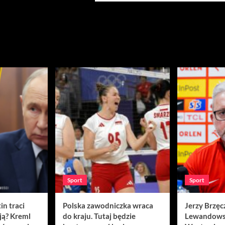
Sport
Sport
in traci
Polska zawodniczka wraca
Jerzy Brzęc
ją? Kreml
do kraju. Tutaj będzie
Lewandows