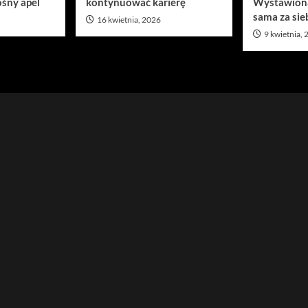
śny apel
kontynuować karierę
Wystawion
sama za sie
16 kwietnia, 2026
9 kwietnia,