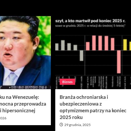
Biznes
aku na Wenezuelę:
Branża ochroniarska i
łnocna przeprowadza
ubezpieczeniowa z
i hipersonicznej
optymizmem patrzy na koniec
2025 roku
 2026
29 grudnia, 2025