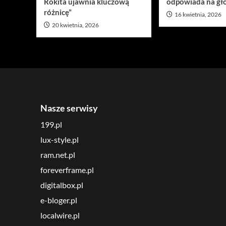
Rokita ujawnia kluczową
odpowiada na gło
różnicę”
16 kwietnia, 2026
20 kwietnia, 2026
Nasze serwisy
199.pl
lux-style.pl
ram.net.pl
foreverframe.pl
digitalbox.pl
e-bloger.pl
localwire.pl