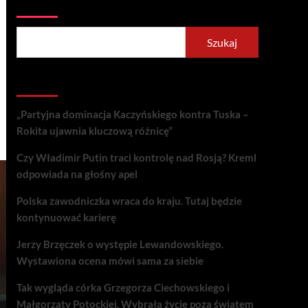
Szukaj
Szukaj
Recent Posts
„Partyjna dominacja Kaczyńskiego kontra Tuska –
Rokita ujawnia kluczową różnicę”
Czy Władimir Putin traci kontrolę nad Rosją? Kreml
odpowiada na głośny apel
Polska zawodniczka wraca do kraju. Tutaj będzie
kontynuować karierę
Jerzy Brzęczek o występie Lewandowskiego.
Wystawiona ocena mówi sama za siebie
Tak wygląda córka Grzegorza Ciechowskiego i
Małgorzaty Potockiej. Wybrała życie poza światem