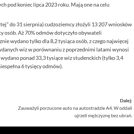
h pod koniec lipca 2023 roku. Mają one na celu
ej” do 31 sierpnia) cudzoziemcy złożyli 13 207 wniosków
ęcy osób. Aż 70% odmów dotyczyło obywateli
nie wydano tylko dla 8,2 tysiąca osób, z czego najwięcej
wydanych wiz w porównaniu z poprzednimi latami wynosi
 wydano ponad 33,3 tysiące wiz studenckich (tylko 3,4
niespełna 6 tysięcy odmów).
Dalej:
Zauważyli porzucone auto na autostradzie A4. W oddali
ujrzeli mężczyznę bez ubrań.