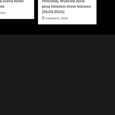
a ocena mówi
Potockiej. Wybrała życie
bie
poza światem show-biznesu
[06.04.2026]
 2026
6 kwietnia, 2026