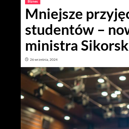
Biznes
Mniejsze przyję
studentów – no
ministra Sikors
26 września, 2024