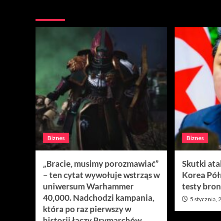
Więcej
Biznes
Biznes
„Bracie, musimy porozmawiać”
Skutki at
– ten cytat wywołuje wstrząs w
Korea Pó
uniwersum Warhammer
testy bron
40,000. Nadchodzi kampania,
5 stycznia,
która po raz pierwszy w
historii łączy Prymarchów