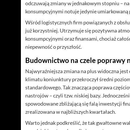
odczuwają zmiany w jednakowym stopniu – na p
konsumpcyjnymi notuje jedynie umiarkowaną
Wśród logistycznych firm powiązanych z obsł
już korzystniej. Utrzymuje się pozytywna atm
konsumpcyjnymi oraz finansami, chociaż całośc
niepewność o przyszłość.
Budownictwo na czele poprawy 
Najwyraźniejsza zmiana na plus widoczna jest
klimatu koniunktury przekroczył średni poziom d
standardowego. Tak znacząca poprawa częścio
nastrojów – czyli tzw. niskiej bazy. Jednocze
spowodowane zbliżającą się falą inwestycji fin
zrealizowana w najbliższych kwartałach.
Warto jednak podkreślić, że tak gwałtowne wah