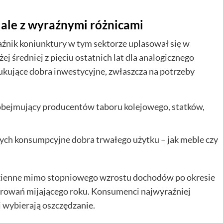
 ale z wyraźnymi różnicami
aźnik koniunktury w tym sektorze uplasował się w
 średniej z pięciu ostatnich lat dla analogicznego
ukujące dobra inwestycyjne, zwłaszcza na potrzeby
 obejmujący producentów taboru kolejowego, statków,
ch konsumpcyjne dobra trwałego użytku – jak meble czy
zienne mimo stopniowego wzrostu dochodów po okresie
zarowań mijającego roku. Konsumenci najwyraźniej
j wybierają oszczędzanie.