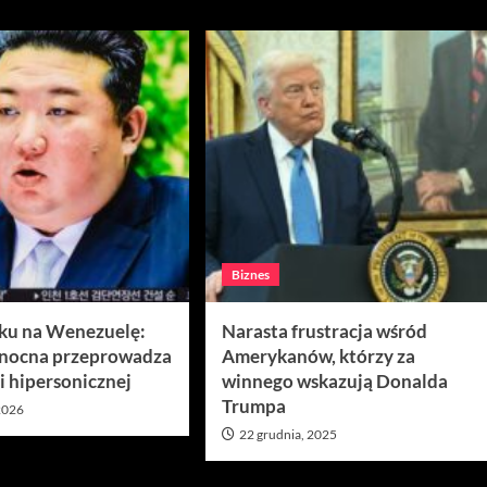
Biznes
aku na Wenezuelę:
Narasta frustracja wśród
łnocna przeprowadza
Amerykanów, którzy za
i hipersonicznej
winnego wskazują Donalda
Trumpa
 2026
22 grudnia, 2025