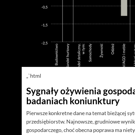
„`html
Sygnały ożywienia gospod
badaniach koniunktury
Pierwsze konkretne dane na temat bieżącej sy
przedsiębiorstw. Najnowsze, grudniowe wyniki 
gospodarczego, choć obecna poprawa ma nietyp