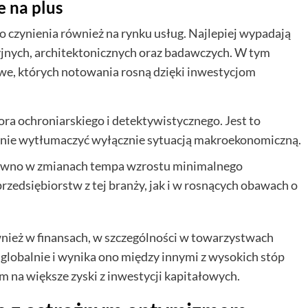
e na plus
czynienia również na rynku usług. Najlepiej wypadają
eryjnych, architektonicznych oraz badawczych. W tym
owe, których notowania rosną dzięki inwestycjom
ora ochroniarskiego i detektywistycznego. Jest to
acznie wytłumaczyć wyłącznie sytuacją makroekonomiczną.
równo w zmianach tempa wzrostu minimalnego
edsiębiorstw z tej branży, jak i w rosnących obawach o
wnież w finansach, w szczególności w towarzystwach
globalnie i wynika ono między innymi z wysokich stóp
 na większe zyski z inwestycji kapitałowych.