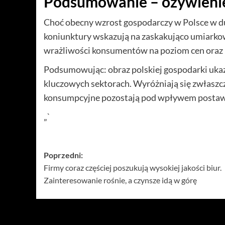
Podsumowanie – ożywieni
Choć obecny wzrost gospodarczy w Polsce w d
koniunktury wskazują na zaskakująco umiarkow
wrażliwości konsumentów na poziom cen oraz i
Podsumowując: obraz polskiej gospodarki uka
kluczowych sektorach. Wyróżniają się zwłaszc
konsumpcyjne pozostają pod wpływem postaw 
„`
Zobacz
Poprzedni:
Firmy coraz częściej poszukują wysokiej jakości biur.
wpisy
Zainteresowanie rośnie, a czynsze idą w górę
Więcej