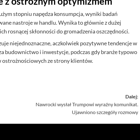
e z ostrożnym optymizmem
użym stopniu napędza konsumpcja, wyniki badań
ane nastroje w handlu. Wynika to głównie z dużej
ch rosnącej skłonności do gromadzenia oszczędności.
zuje niejednoznaczne, aczkolwiek pozytywne tendencje w
za budownictwo i inwestycje, podczas gdy branże typowo
ostrożnościowych ze strony klientów.
Dalej:
Nawrocki wysłał Trumpowi wyraźny komunikat.
Ujawniono szczegóły rozmowy