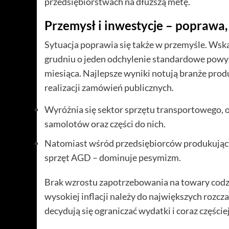
przedsiębiorstwach na dłuższą metę.
Przemysł i inwestycje – poprawa,
Sytuacja poprawia się także w przemyśle. Wsk
grudniu o jeden odchylenie standardowe powyżej
miesiąca. Najlepsze wyniki notują branże prod
realizacji zamówień publicznych.
Wyróżnia się sektor sprzętu transportowego,
samolotów oraz części do nich.
Natomiast wśród przedsiębiorców produkujący
sprzęt AGD – dominuje pesymizm.
Brak wzrostu zapotrzebowania na towary cod
wysokiej inflacji należy do największych rozc
decydują się ograniczać wydatki i coraz częście