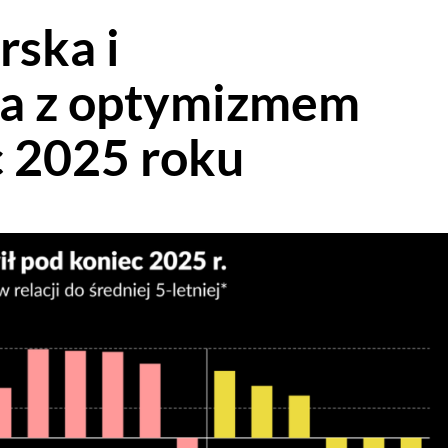
rska i
a z optymizmem
c 2025 roku