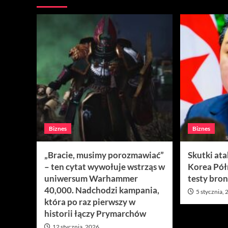
Biznes
Biznes
„Bracie, musimy porozmawiać”
Skutki at
– ten cytat wywołuje wstrząs w
Korea Pó
uniwersum Warhammer
testy bron
40,000. Nadchodzi kampania,
5 stycznia,
która po raz pierwszy w
historii łączy Prymarchów
12 stycznia, 2026