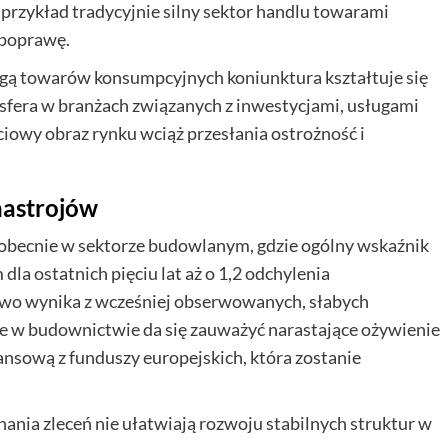
rzykład tradycyjnie silny sektor handlu towarami
 poprawę.
ugą towarów konsumpcyjnych koniunktura kształtuje się
osfera w branżach związanych z inwestycjami, usługami
iowy obraz rynku wciąż przesłania ostrożność i
nastrojów
 obecnie w sektorze budowlanym, gdzie ogólny wskaźnik
la ostatnich pięciu lat aż o 1,2 odchylenia
wo wynika z wcześniej obserwowanych, słabych
śnie w budownictwie da się zauważyć narastające ożywienie
ansową z funduszy europejskich, która zostanie
ania zleceń nie ułatwiają rozwoju stabilnych struktur w