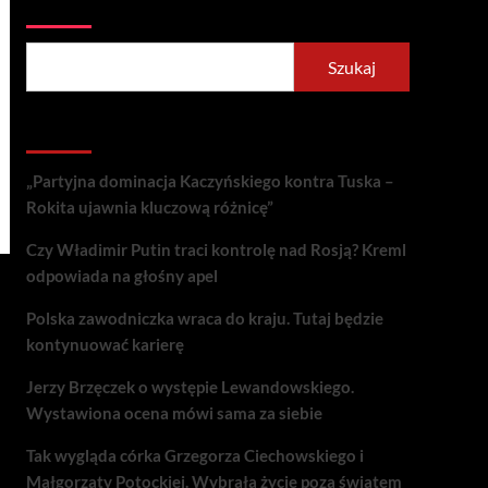
Szukaj
Szukaj
Recent Posts
„Partyjna dominacja Kaczyńskiego kontra Tuska –
Rokita ujawnia kluczową różnicę”
Czy Władimir Putin traci kontrolę nad Rosją? Kreml
odpowiada na głośny apel
Polska zawodniczka wraca do kraju. Tutaj będzie
kontynuować karierę
Jerzy Brzęczek o występie Lewandowskiego.
Wystawiona ocena mówi sama za siebie
Tak wygląda córka Grzegorza Ciechowskiego i
Małgorzaty Potockiej. Wybrała życie poza światem