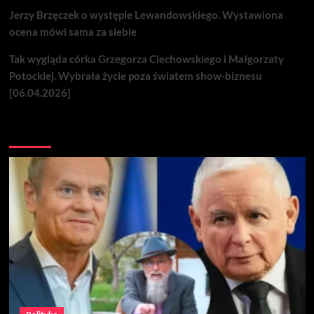
Jerzy Brzęczek o występie Lewandowskiego. Wystawiona
ocena mówi sama za siebie
Tak wygląda córka Grzegorza Ciechowskiego i Małgorzaty
Potockiej. Wybrała życie poza światem show-biznesu
[06.04.2026]
Nie przegap