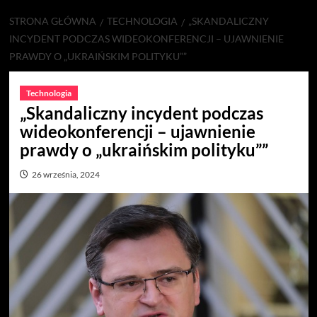
STRONA GŁÓWNA
TECHNOLOGIA
„SKANDALICZNY
INCYDENT PODCZAS WIDEOKONFERENCJI – UJAWNIENIE
PRAWDY O „UKRAIŃSKIM POLITYKU””
Technologia
„Skandaliczny incydent podczas
wideokonferencji – ujawnienie
prawdy o „ukraińskim polityku””
26 września, 2024