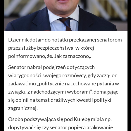
Dziennik dotarł do notatki przekazanej senatorom
przez służby bezpieczeństwa, w której
poinformowano, że. Jak zaznaczono,.
Senator nabrał podejrzeń dotyczących
wiarygodności swojego rozmówcy, gdy zaczął on
zadawać mu „politycznie nacechowane pytania w
związku z nadchodzącymi wyborami”, domagając
się opinii na temat drażliwych kwestii polityki
zagranicznej.
Osoba podszywająca się pod Kułebę miała np.
dopytywać się czy senator popiera atakowanie