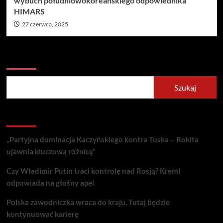
wybuch południowokoreańskiego odpowiednika
HIMARS
27 czerwca, 2025
Szukaj
Szukaj
Recent Posts
„Partyjna dominacja Kaczyńskiego kontra Tuska – Rokita
ujawnia kluczową różnicę”
Czy Władimir Putin traci kontrolę nad Rosją? Kreml
odpowiada na głośny apel
Polska zawodniczka wraca do kraju. Tutaj będzie
kontynuować karierę