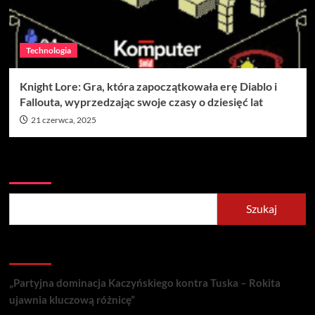
Technologia
Knight Lore: Gra, która zapoczątkowała erę Diablo i
Fallouta, wyprzedzając swoje czasy o dziesięć lat
21 czerwca, 2025
Szukaj
Szukaj
Recent Posts
„Partyjna dominacja Kaczyńskiego kontra Tuska – Rokita
ujawnia kluczową różnicę”