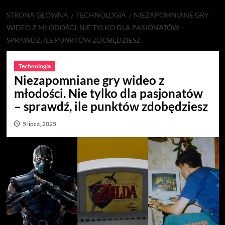
STRONA GŁÓWNA
TECHNOLOGIA
NIEZAPOMNIANE GRY
WIDEO Z MŁODOŚCI. NIE TYLKO DLA PASJONATÓW –
SPRAWDŹ, ILE PUNKTÓW ZDOBĘDZIESZ
Technologia
Niezapomniane gry wideo z
młodości. Nie tylko dla pasjonatów
– sprawdź, ile punktów zdobędziesz
5 lipca, 2025