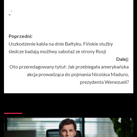
„`
Zobacz
Poprzedni:
Uszkodzenie kabla na dnie Bałtyku. Fińskie służby
wpisy
śledcze badają możliwy sabotaż ze strony Rosji
Dalej:
Oto przeredagowany tytuł: Jak przebiegała amerykańska
akcja prowadząca do pojmania Nicolása Maduro,
prezydenta Wenezueli?
Więcej