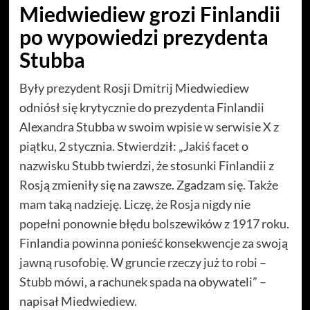
Miedwiediew grozi Finlandii
po wypowiedzi prezydenta
Stubba
Były prezydent Rosji Dmitrij Miedwiediew
odniósł się krytycznie do prezydenta Finlandii
Alexandra Stubba w swoim wpisie w serwisie X z
piątku, 2 stycznia. Stwierdził: „Jakiś facet o
nazwisku Stubb twierdzi, że stosunki Finlandii z
Rosją zmieniły się na zawsze. Zgadzam się. Także
mam taką nadzieję. Liczę, że Rosja nigdy nie
popełni ponownie błędu bolszewików z 1917 roku.
Finlandia powinna ponieść konsekwencje za swoją
jawną rusofobię. W gruncie rzeczy już to robi –
Stubb mówi, a rachunek spada na obywateli” –
napisał Miedwiediew.