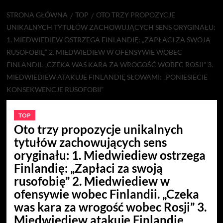
STRONA GŁÓWNA
TOP
OTO TRZY PROPOZYCJE
UNIKALNYCH TYTUŁÓW ZACHOWUJĄCYCH SENS ORYGINAŁU:
1. MIEDWIEDIEW OSTRZEGA FINLANDIĘ: „ZAPŁACI ZA SWOJĄ
RUSOFOBIĘ” 2. MIEDWIEDIEW W OFENSYWIE WOBEC
FINLANDII. „CZEKA WAS KARA ZA WROGOŚĆ WOBEC ROSJI” 3.
MIEDWIEDIEW ATAKUJE FINLANDIĘ SŁOWAMI: „PONIESIECIE
KONSEKWENCJE RUSOFOBII”
TOP
Oto trzy propozycje unikalnych
tytułów zachowujących sens
oryginału: 1. Miedwiediew ostrzega
Finlandię: „Zapłaci za swoją
rusofobię” 2. Miedwiediew w
ofensywie wobec Finlandii. „Czeka
was kara za wrogość wobec Rosji” 3.
Miedwiediew atakuje Finlandię