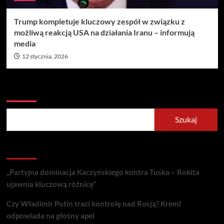
Trump kompletuje kluczowy zespół w związku z
możliwą reakcją USA na działania Iranu – informują
media
12 stycznia, 2026
Szukaj
Szukaj
Recent Posts
„Partyjna dominacja Kaczyńskiego kontra Tuska – Rokita
ujawnia kluczową różnicę”
Czy Władimir Putin traci kontrolę nad Rosją? Kreml
odpowiada na głośny apel