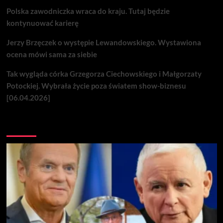
Polska zawodniczka wraca do kraju. Tutaj będzie
kontynuować karierę
Jerzy Brzęczek o występie Lewandowskiego. Wystawiona
ocena mówi sama za siebie
Tak wygląda córka Grzegorza Ciechowskiego i Małgorzaty
Potockiej. Wybrała życie poza światem show-biznesu
[06.04.2026]
Nie przegap