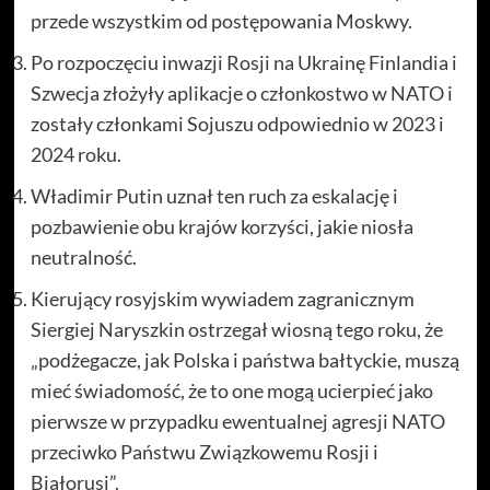
przede wszystkim od postępowania Moskwy.
Po rozpoczęciu inwazji Rosji na Ukrainę Finlandia i
Szwecja złożyły aplikacje o członkostwo w NATO i
zostały członkami Sojuszu odpowiednio w 2023 i
2024 roku.
Władimir Putin uznał ten ruch za eskalację i
pozbawienie obu krajów korzyści, jakie niosła
neutralność.
Kierujący rosyjskim wywiadem zagranicznym
Siergiej Naryszkin ostrzegał wiosną tego roku, że
„podżegacze, jak Polska i państwa bałtyckie, muszą
mieć świadomość, że to one mogą ucierpieć jako
pierwsze w przypadku ewentualnej agresji NATO
przeciwko Państwu Związkowemu Rosji i
Białorusi”.