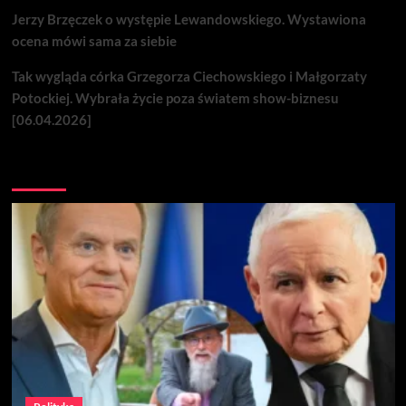
Jerzy Brzęczek o występie Lewandowskiego. Wystawiona
ocena mówi sama za siebie
Tak wygląda córka Grzegorza Ciechowskiego i Małgorzaty
Potockiej. Wybrała życie poza światem show-biznesu
[06.04.2026]
Nie przegap