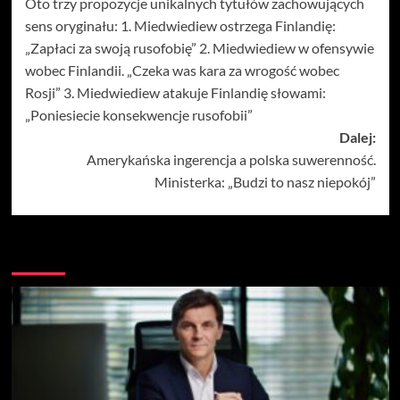
Oto trzy propozycje unikalnych tytułów zachowujących
wpisy
sens oryginału: 1. Miedwiediew ostrzega Finlandię:
„Zapłaci za swoją rusofobię” 2. Miedwiediew w ofensywie
wobec Finlandii. „Czeka was kara za wrogość wobec
Rosji” 3. Miedwiediew atakuje Finlandię słowami:
„Poniesiecie konsekwencje rusofobii”
Dalej:
Amerykańska ingerencja a polska suwerenność.
Ministerka: „Budzi to nasz niepokój”
Więcej