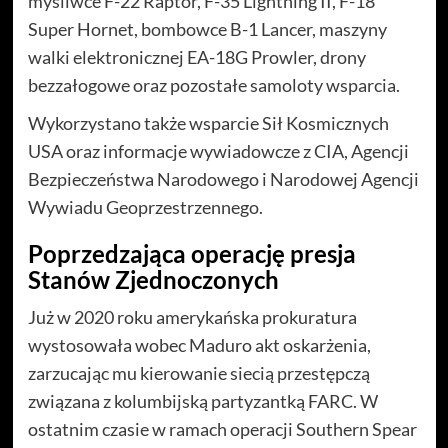
myśliwce F-22 Raptor, F-35 Lightning II, F-18
Super Hornet, bombowce B-1 Lancer, maszyny
walki elektronicznej EA-18G Prowler, drony
bezzałogowe oraz pozostałe samoloty wsparcia.
Wykorzystano także wsparcie Sił Kosmicznych
USA oraz informacje wywiadowcze z CIA, Agencji
Bezpieczeństwa Narodowego i Narodowej Agencji
Wywiadu Geoprzestrzennego.
Poprzedzająca operację presja
Stanów Zjednoczonych
Już w 2020 roku amerykańska prokuratura
wystosowała wobec Maduro akt oskarżenia,
zarzucając mu kierowanie siecią przestępczą
związana z kolumbijską partyzantką FARC. W
ostatnim czasie w ramach operacji Southern Spear