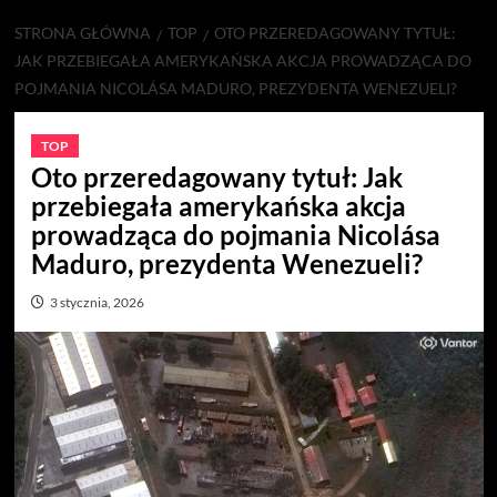
STRONA GŁÓWNA
TOP
OTO PRZEREDAGOWANY TYTUŁ:
JAK PRZEBIEGAŁA AMERYKAŃSKA AKCJA PROWADZĄCA DO
POJMANIA NICOLÁSA MADURO, PREZYDENTA WENEZUELI?
TOP
Oto przeredagowany tytuł: Jak
przebiegała amerykańska akcja
prowadząca do pojmania Nicolása
Maduro, prezydenta Wenezueli?
3 stycznia, 2026