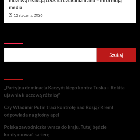
możliwą reakcją USA na działania Iranu – informują
media
12 stycznia, 2026
Szukaj
Szukaj
Recent Posts
„Partyjna dominacja Kaczyńskiego kontra Tuska – Rokita
ujawnia kluczową różnicę”
Czy Władimir Putin traci kontrolę nad Rosją? Kreml
odpowiada na głośny apel
Polska zawodniczka wraca do kraju. Tutaj będzie
kontynuować karierę