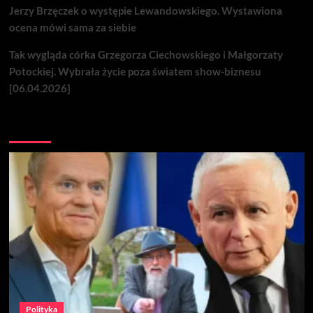
Jerzy Brzęczek o występie Lewandowskiego. Wystawiona
ocena mówi sama za siebie
Tak wygląda córka Grzegorza Ciechowskiego i Małgorzaty
Potockiej. Wybrała życie poza światem show-biznesu
[06.04.2026]
Nie przegap
Polityka