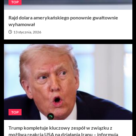
TOP
Rajd dolara amerykańskiego ponownie gwałtownie
wyhamował
13 stycznia, 2026
TOP
Trump kompletuje kluczowy zespół w związku z
możliwą reakcją USA na działania Iranu – informują