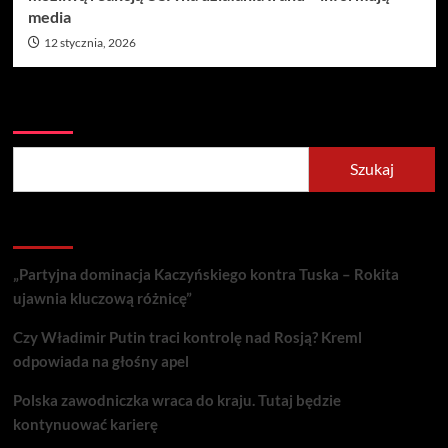
media
12 stycznia, 2026
Szukaj
Szukaj
Recent Posts
„Partyjna dominacja Kaczyńskiego kontra Tuska – Rokita
ujawnia kluczową różnicę”
Czy Władimir Putin traci kontrolę nad Rosją? Kreml
odpowiada na głośny apel
Polska zawodniczka wraca do kraju. Tutaj będzie
kontynuować karierę