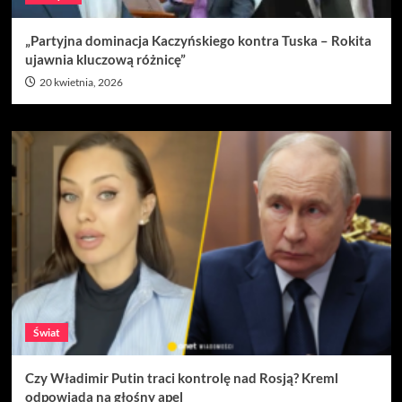
„Partyjna dominacja Kaczyńskiego kontra Tuska – Rokita
ujawnia kluczową różnicę”
20 kwietnia, 2026
Świat
Czy Władimir Putin traci kontrolę nad Rosją? Kreml
odpowiada na głośny apel