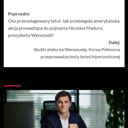
Zobacz
Poprzedni:
Oto przeredagowany tytuł: Jak przebiegała amerykańska
wpisy
akcja prowadząca do pojmania Nicolása Maduro,
prezydenta Wenezueli?
Dalej:
Skutki ataku na Wenezuelę: Korea Północna
przeprowadza testy broni hipersonicznej
Więcej