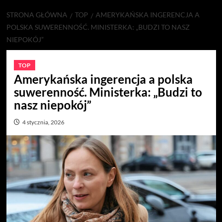
STRONA GŁÓWNA
TOP
AMERYKAŃSKA INGERENCJA A
POLSKA SUWERENNOŚĆ. MINISTERKA: „BUDZI TO NASZ
NIEPOKÓJ”
TOP
Amerykańska ingerencja a polska
suwerenność. Ministerka: „Budzi to
nasz niepokój”
4 stycznia, 2026