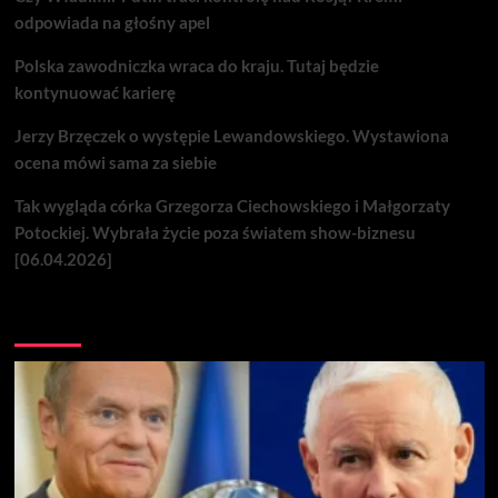
odpowiada na głośny apel
Polska zawodniczka wraca do kraju. Tutaj będzie
kontynuować karierę
Jerzy Brzęczek o występie Lewandowskiego. Wystawiona
ocena mówi sama za siebie
Tak wygląda córka Grzegorza Ciechowskiego i Małgorzaty
Potockiej. Wybrała życie poza światem show-biznesu
[06.04.2026]
Nie przegap