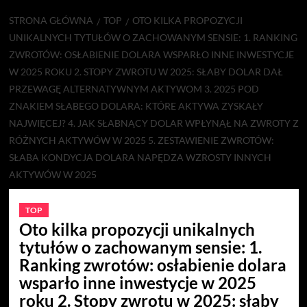
STRONA GŁÓWNA
TOP
OTO KILKA PROPOZYCJI
UNIKALNYCH TYTUŁÓW O ZACHOWANYM SENSIE: 1. RANKING
ZWROTÓW: OSŁABIENIE DOLARA WSPARŁO INNE INWESTYCJE
W 2025 ROKU 2. STOPY ZWROTU W 2025: SŁABY DOLAR DAŁ
PRZEWAGĘ ALTERNATYWNYM AKTYWOM 3. 2025 POD
ZNAKIEM SŁABEGO DOLARA: KTÓRE AKTYWA ZYSKAŁY
NAJWIĘCEJ? 4. JAK SŁABNĄCY DOLAR WPŁYNĄŁ NA ZWROTY Z
RÓŻNYCH AKTYWÓW W 2025 5. ZESTAWIENIE ZWROTÓW:
SŁABA KONDYCJA DOLARA NAPĘDZA WZROSTY INNYCH
AKTYWÓW W 2025
TOP
Oto kilka propozycji unikalnych
tytułów o zachowanym sensie: 1.
Ranking zwrotów: osłabienie dolara
wsparło inne inwestycje w 2025
roku 2. Stopy zwrotu w 2025: słaby