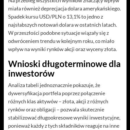
Na przebieg wszystkich wyników znaczący wpływ
miała również deprecjacja dolara amerykańskiego.
Spadek kursu USD/PLN o 13,1% to jedno z
najsłabszych notowań dolara w ostatnich latach.
W przeszłości podobne sytuacje wiązały się z
odwróceniem trendu w kolejnym roku, co miało
wpływ na wyniki rynków akcji oraz wyceny złota.
Wnioski długoterminowe dla
inwestorów
Analiza tabeli jednoznacznie pokazuje, że
dywersyfikacja portfela poprzez połączenie
różnych klas aktywów – złota, akcji z różnych
rynków oraz obligacji – pozwala skutecznie
stabilizować długookresowe wyniki inwestycyjne,
ponieważ każdy z tych składników reaguje na inne