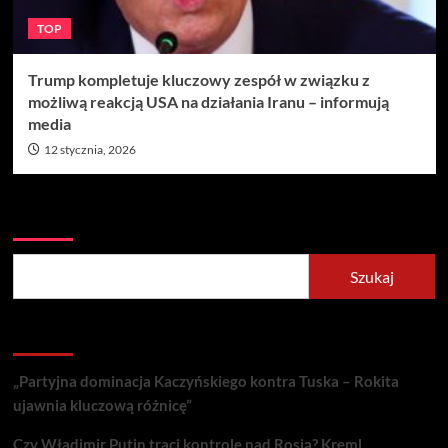
TOP
Trump kompletuje kluczowy zespół w związku z
możliwą reakcją USA na działania Iranu – informują
media
12 stycznia, 2026
Szukaj
Szukaj
Recent Posts
„Partyjna dominacja Kaczyńskiego kontra Tuska – Rokita
ujawnia kluczową różnicę”
Czy Władimir Putin traci kontrolę nad Rosją? Kreml