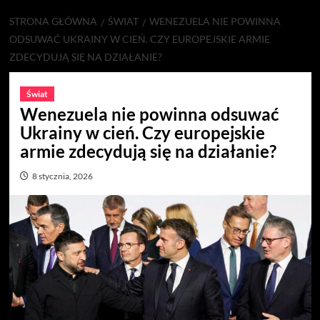
STRONA GŁÓWNA
ŚWIAT
WENEZUELA NIE POWINNA
ODSUWAĆ UKRAINY W CIEŃ. CZY EUROPEJSKIE ARMIE
ZDECYDUJĄ SIĘ NA DZIAŁANIE?
Świat
Wenezuela nie powinna odsuwać
Ukrainy w cień. Czy europejskie
armie zdecydują się na działanie?
8 stycznia, 2026