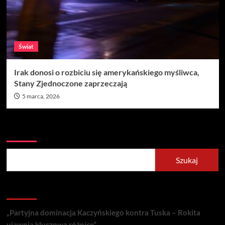
Świat
Irak donosi o rozbiciu się amerykańskiego myśliwca,
Stany Zjednoczone zaprzeczają
5 marca, 2026
Szukaj
Szukaj
Recent Posts
„Partyjna dominacja Kaczyńskiego kontra Tuska – Rokita
ujawnia kluczową różnicę”