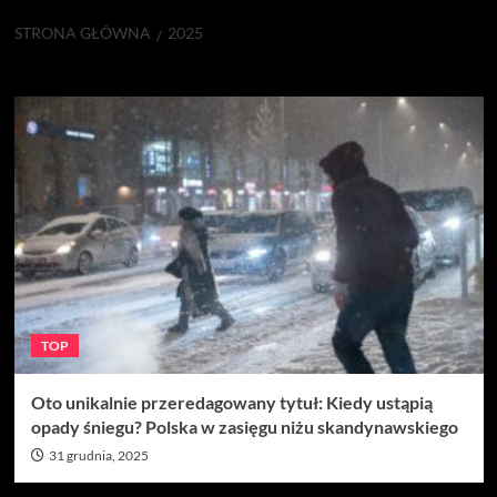
STRONA GŁÓWNA
2025
Rok:
2025
TOP
Oto unikalnie przeredagowany tytuł: Kiedy ustąpią
opady śniegu? Polska w zasięgu niżu skandynawskiego
31 grudnia, 2025