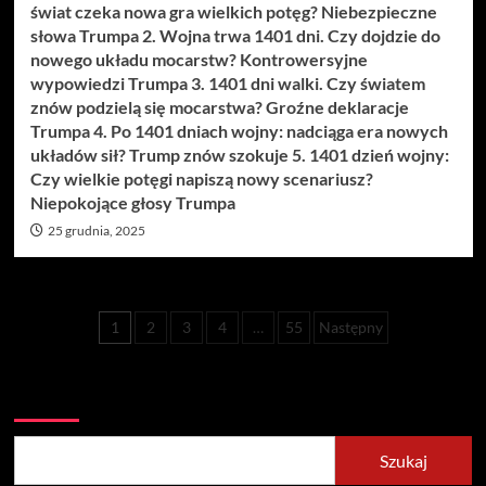
świat czeka nowa gra wielkich potęg? Niebezpieczne
słowa Trumpa 2. Wojna trwa 1401 dni. Czy dojdzie do
nowego układu mocarstw? Kontrowersyjne
wypowiedzi Trumpa 3. 1401 dni walki. Czy światem
znów podzielą się mocarstwa? Groźne deklaracje
Trumpa 4. Po 1401 dniach wojny: nadciąga era nowych
układów sił? Trump znów szokuje 5. 1401 dzień wojny:
Czy wielkie potęgi napiszą nowy scenariusz?
Niepokojące głosy Trumpa
25 grudnia, 2025
Stronicowanie
1
2
3
4
…
55
Następny
wpisów
Szukaj
Szukaj