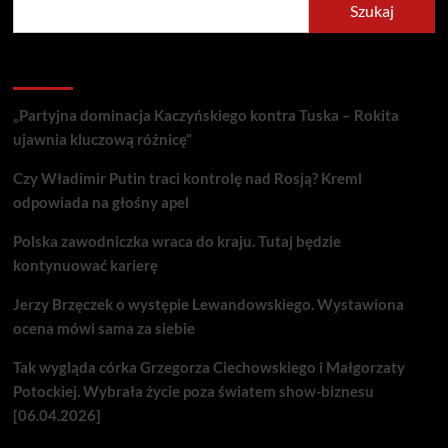
Szukaj
Recent Posts
„Partyjna dominacja Kaczyńskiego kontra Tuska – Rokita
ujawnia kluczową różnicę”
Czy Władimir Putin traci kontrolę nad Rosją? Kreml
odpowiada na głośny apel
Polska zawodniczka wraca do kraju. Tutaj będzie
kontynuować karierę
Jerzy Brzęczek o występie Lewandowskiego. Wystawiona
ocena mówi sama za siebie
Tak wygląda córka Grzegorza Ciechowskiego i Małgorzaty
Potockiej. Wybrała życie poza światem show-biznesu
[06.04.2026]