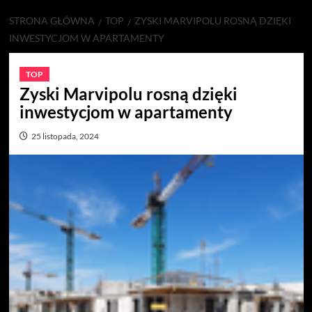
STRONA GŁÓWNA
TOP
ZYSKI MARVIPOLU ROSNĄ DZIĘKI
INWESTYCJOM W APARTAMENTY
TOP
Zyski Marvipolu rosną dzięki
inwestycjom w apartamenty
25 listopada, 2024