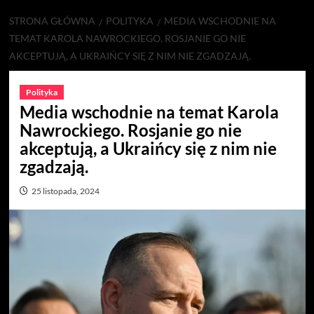
STRONA GŁÓWNA
POLITYKA
MEDIA WSCHODNIE NA
TEMAT KAROLA NAWROCKIEGO. ROSJANIE GO NIE
AKCEPTUJĄ, A UKRAIŃCY SIĘ Z NIM NIE ZGADZAJĄ.
Polityka
Media wschodnie na temat Karola
Nawrockiego. Rosjanie go nie
akceptują, a Ukraińcy się z nim nie
zgadzają.
25 listopada, 2024