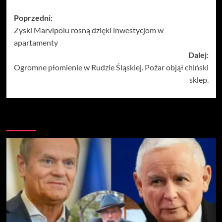
Zobacz
Poprzedni:
Zyski Marvipolu rosną dzięki inwestycjom w
wpisy
apartamenty
Dalej:
Ogromne płomienie w Rudzie Śląskiej. Pożar objął chiński
sklep.
Więcej