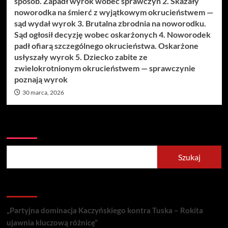
sposób. Zapadł wyrok wobec sprawczyń 2. Skazały
noworodka na śmierć z wyjątkowym okrucieństwem —
sąd wydał wyrok 3. Brutalna zbrodnia na noworodku.
Sąd ogłosił decyzję wobec oskarżonych 4. Noworodek
padł ofiarą szczególnego okrucieństwa. Oskarżone
usłyszały wyrok 5. Dziecko zabite ze
zwielokrotnionym okrucieństwem — sprawczynie
poznają wyrok
30 marca, 2026
Szukaj
Szukaj
Recent Posts
„Partyjna dominacja Kaczyńskiego kontra Tuska – Rokita
ujawnia kluczową różnicę”