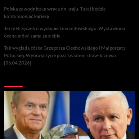
Polska zawodniczka wraca do kraju. Tutaj będzie
kontynuować karierę
Jerzy Brzęczek o występie Lewandowskiego. Wystawiona
ocena mówi sama za siebie
Tak wygląda córka Grzegorza Ciechowskiego i Małgorzaty
Potockiej. Wybrała życie poza światem show-biznesu
[06.04.2026]
Nie przegap