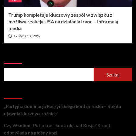
Trump kompletuje kluczowy zespół w związku z
możliwą reakcją USA na działania Iranu – informują
media
12 stycznia, 2026
Szukaj
Szukaj
Recent Posts
„Partyjna dominacja Kaczyńskiego kontra Tuska – Rokita
ujawnia kluczową różnicę”
Czy Władimir Putin traci kontrolę nad Rosją? Kreml
odpowiada na głośny apel