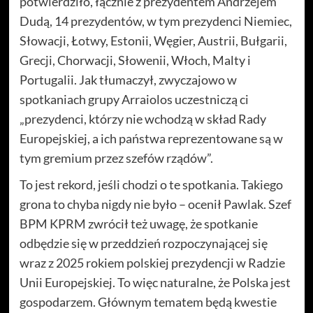
potwierdziło, łącznie z prezydentem Andrzejem
Dudą, 14 prezydentów, w tym prezydenci Niemiec,
Słowacji, Łotwy, Estonii, Węgier, Austrii, Bułgarii,
Grecji, Chorwacji, Słowenii, Włoch, Malty i
Portugalii. Jak tłumaczył, zwyczajowo w
spotkaniach grupy Arraiolos uczestniczą ci
„prezydenci, którzy nie wchodzą w skład Rady
Europejskiej, a ich państwa reprezentowane są w
tym gremium przez szefów rządów”.
To jest rekord, jeśli chodzi o te spotkania. Takiego
grona to chyba nigdy nie było – ocenił Pawlak. Szef
BPM KPRM zwrócił też uwagę, że spotkanie
odbędzie się w przeddzień rozpoczynającej się
wraz z 2025 rokiem polskiej prezydencji w Radzie
Unii Europejskiej. To więc naturalne, że Polska jest
gospodarzem. Głównym tematem będą kwestie