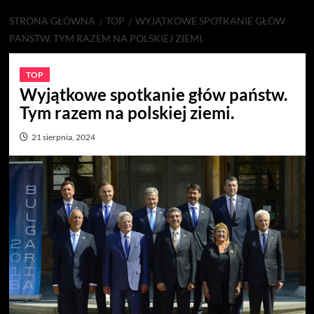
STRONA GŁÓWNA
TOP
WYJĄTKOWE SPOTKANIE GŁÓW
PAŃSTW. TYM RAZEM NA POLSKIEJ ZIEMI.
TOP
Wyjątkowe spotkanie głów państw.
Tym razem na polskiej ziemi.
21 sierpnia, 2024