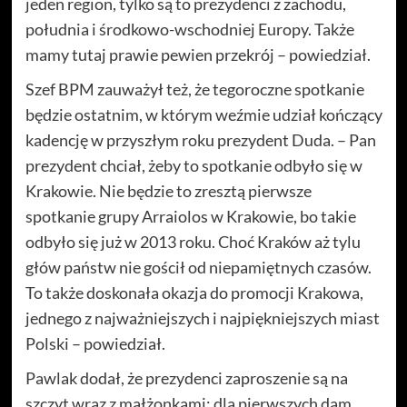
jeden region, tylko są to prezydenci z zachodu,
południa i środkowo-wschodniej Europy. Także
mamy tutaj prawie pewien przekrój – powiedział.
Szef BPM zauważył też, że tegoroczne spotkanie
będzie ostatnim, w którym weźmie udział kończący
kadencję w przyszłym roku prezydent Duda. – Pan
prezydent chciał, żeby to spotkanie odbyło się w
Krakowie. Nie będzie to zresztą pierwsze
spotkanie grupy Arraiolos w Krakowie, bo takie
odbyło się już w 2013 roku. Choć Kraków aż tylu
głów państw nie gościł od niepamiętnych czasów.
To także doskonała okazja do promocji Krakowa,
jednego z najważniejszych i najpiękniejszych miast
Polski – powiedział.
Pawlak dodał, że prezydenci zaproszenie są na
szczyt wraz z małżonkami; dla pierwszych dam