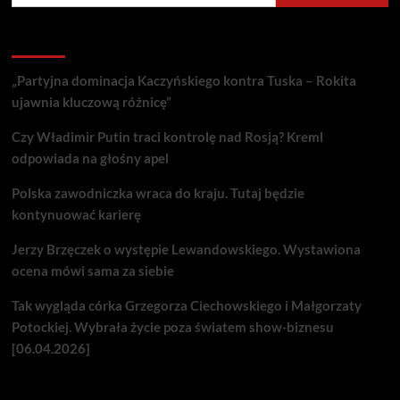
Recent Posts
„Partyjna dominacja Kaczyńskiego kontra Tuska – Rokita
ujawnia kluczową różnicę”
Czy Władimir Putin traci kontrolę nad Rosją? Kreml
odpowiada na głośny apel
Polska zawodniczka wraca do kraju. Tutaj będzie
kontynuować karierę
Jerzy Brzęczek o występie Lewandowskiego. Wystawiona
ocena mówi sama za siebie
Tak wygląda córka Grzegorza Ciechowskiego i Małgorzaty
Potockiej. Wybrała życie poza światem show-biznesu
[06.04.2026]