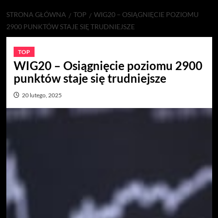
STRONA GŁÓWNA
TOP
WIG20 – OSIĄGNIĘCIE POZIOMU
2900 PUNKTÓW STAJE SIĘ TRUDNIEJSZE
TOP
WIG20 – Osiągnięcie poziomu 2900
punktów staje się trudniejsze
20 lutego, 2025