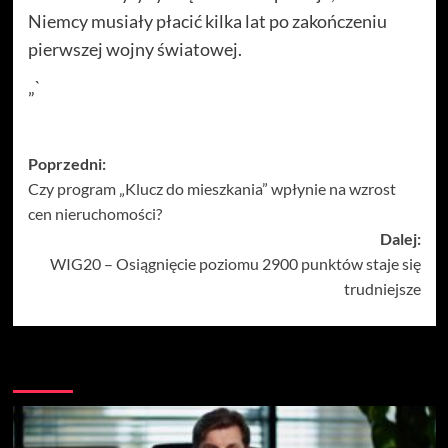
Niemcy musiały płacić kilka lat po zakończeniu
pierwszej wojny światowej.
„`
Zobacz
Poprzedni:
Czy program „Klucz do mieszkania” wpłynie na wzrost
wpisy
cen nieruchomości?
Dalej:
WIG20 – Osiągnięcie poziomu 2900 punktów staje się
trudniejsze
Więcej