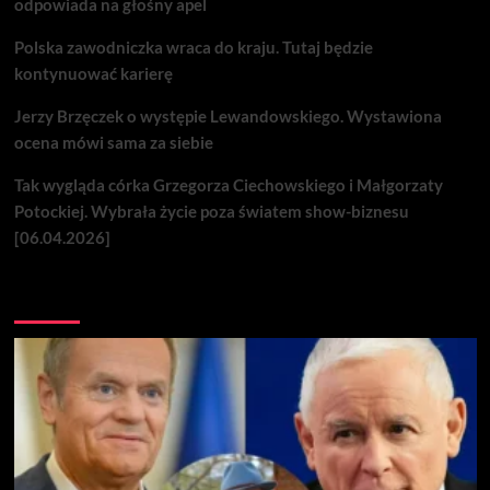
odpowiada na głośny apel
Polska zawodniczka wraca do kraju. Tutaj będzie
kontynuować karierę
Jerzy Brzęczek o występie Lewandowskiego. Wystawiona
ocena mówi sama za siebie
Tak wygląda córka Grzegorza Ciechowskiego i Małgorzaty
Potockiej. Wybrała życie poza światem show-biznesu
[06.04.2026]
Nie przegap