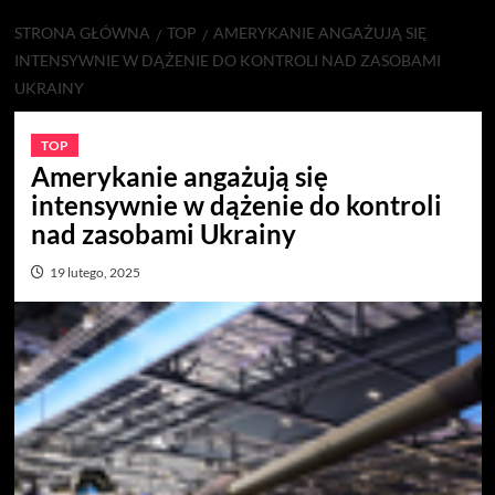
STRONA GŁÓWNA
TOP
AMERYKANIE ANGAŻUJĄ SIĘ
INTENSYWNIE W DĄŻENIE DO KONTROLI NAD ZASOBAMI
UKRAINY
TOP
Amerykanie angażują się
intensywnie w dążenie do kontroli
nad zasobami Ukrainy
19 lutego, 2025