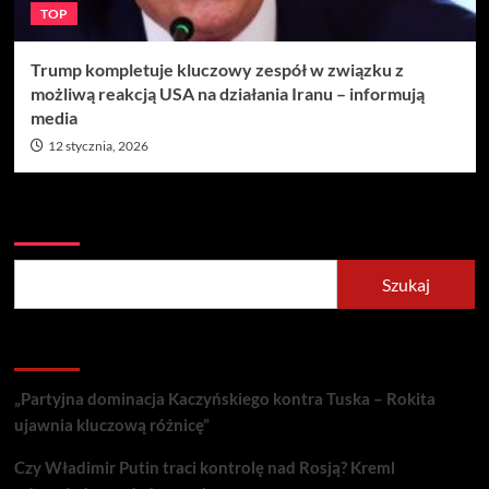
TOP
Trump kompletuje kluczowy zespół w związku z
możliwą reakcją USA na działania Iranu – informują
media
12 stycznia, 2026
Szukaj
Szukaj
Recent Posts
„Partyjna dominacja Kaczyńskiego kontra Tuska – Rokita
ujawnia kluczową różnicę”
Czy Władimir Putin traci kontrolę nad Rosją? Kreml