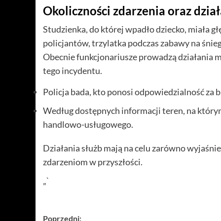
Okoliczności zdarzenia oraz działa
Studzienka, do której wpadło dziecko, miała 
policjantów, trzylatka podczas zabawy na śni
Obecnie funkcjonariusze prowadzą działania ma
tego incydentu.
Policja bada, kto ponosi odpowiedzialność za 
Według dostępnych informacji teren, na który
handlowo-usługowego.
Działania służb mają na celu zarówno wyjaśni
zdarzeniom w przyszłości.
„`
Zobacz
Poprzedni: