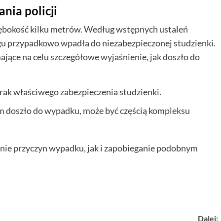
nia policji
głębokość kilku metrów. Według wstępnych ustaleń
egu przypadkowo wpadła do niezabezpieczonej studzienki.
jące na celu szczegółowe wyjaśnienie, jak doszło do
brak właściwego zabezpieczenia studzienki.
m doszło do wypadku, może być częścią kompleksu
enie przyczyn wypadku, jak i zapobieganie podobnym
Dalej: