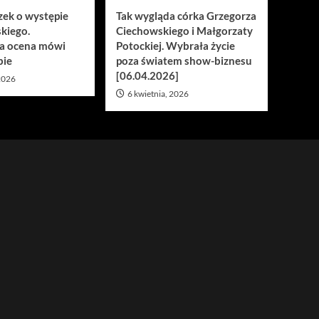
zek o występie
Tak wygląda córka Grzegorza
kiego.
Ciechowskiego i Małgorzaty
a ocena mówi
Potockiej. Wybrała życie
bie
poza światem show-biznesu
[06.04.2026]
 2026
6 kwietnia, 2026