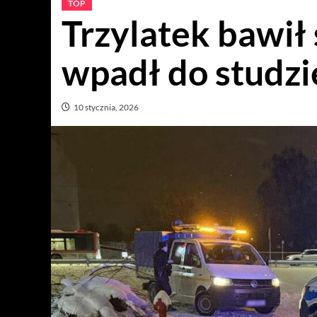
TOP
Trzylatek bawił 
wpadł do studzi
10 stycznia, 2026