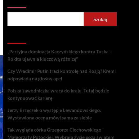
Szukaj
Szukaj
Recent Posts
„Partyjna dominacja Kaczyńskiego kontra Tuska –
Rokita ujawnia kluczową różnicę”
Czy Władimir Putin traci kontrolę nad Rosją? Kreml
odpowiada na głośny apel
Polska zawodniczka wraca do kraju. Tutaj będzie
kontynuować karierę
Jerzy Brzęczek o występie Lewandowskiego.
Wystawiona ocena mówi sama za siebie
Tak wygląda córka Grzegorza Ciechowskiego i
Małgorzaty Potockiej. Wybrała życie poza światem