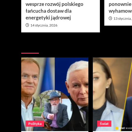
wesprze rozwój polskiego
ponownie
łańcucha dostaw dla
wyhamow
energetyki jądrowej
13 stycznia
14 stycznia, 2026
Nie przegap
Polityka
Świat