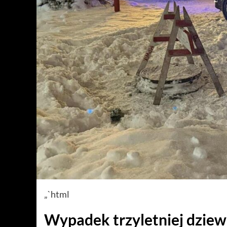
„`html
Wypadek trzyletniej dziewc