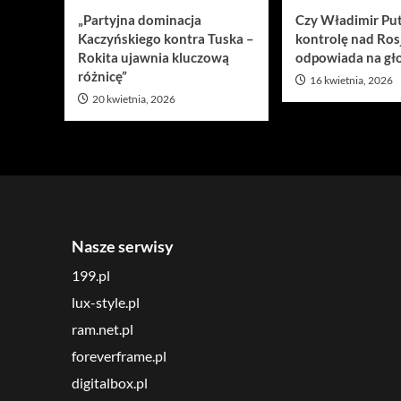
„Partyjna dominacja
Czy Władimir Put
Kaczyńskiego kontra Tuska –
kontrolę nad Ros
Rokita ujawnia kluczową
odpowiada na gło
różnicę”
16 kwietnia, 2026
20 kwietnia, 2026
Nasze serwisy
199.pl
lux-style.pl
ram.net.pl
foreverframe.pl
digitalbox.pl