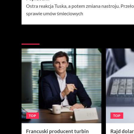
Ostra reakcja Tuska, a potem zmiana nastroju. Przeł
wpisy
sprawie umów śmieciowych
Więcej
TOP
TOP
Francuski producent turbin
Rajd dola