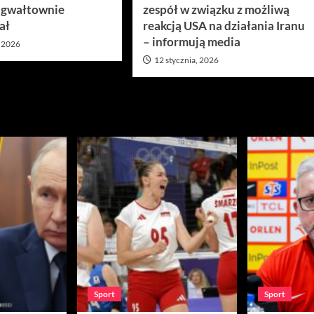
 gwałtownie
zespół w związku z możliwą
ał
reakcją USA na działania Iranu
– informują media
, 2026
12 stycznia, 2026
Sport
Sport