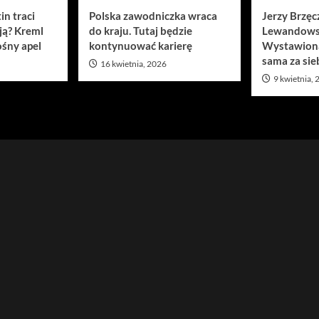
in traci
Polska zawodniczka wraca
Jerzy Brzęc
ją? Kreml
do kraju. Tutaj będzie
Lewandows
śny apel
kontynuować karierę
Wystawion
sama za sie
16 kwietnia, 2026
9 kwietnia,