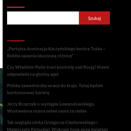
Szukaj
Szukaj
Recent Posts
„Partyjna dominacja Kaczyńskiego kontra Tuska –
Rokita ujawnia kluczową różnicę”
Czy Władimir Putin traci kontrolę nad Rosją? Kreml
odpowiada na głośny apel
Polska zawodniczka wraca do kraju. Tutaj będzie
kontynuować karierę
Jerzy Brzęczek o występie Lewandowskiego.
Wystawiona ocena mówi sama za siebie
Tak wygląda córka Grzegorza Ciechowskiego i
Małgorzaty Potockiej. Wybrała życie poza światem