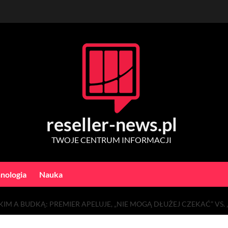
reseller-news.pl
TWOJE CENTRUM INFORMACJI
nologia
Nauka
M A BUDKĄ: PREMIER APELUJE, „NIE MOGĄ DŁUŻEJ CZEKAĆ” VS. 