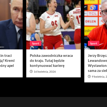
Sport
Sport
in traci
Polska zawodniczka wraca
Jerzy Brzęc
ją? Kreml
do kraju. Tutaj będzie
Lewandows
śny apel
kontynuować karierę
Wystawion
sama za sie
16 kwietnia, 2026
9 kwietnia,