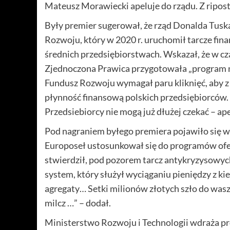
Mateusz Morawiecki apeluje do rządu. Z ripos
Były premier sugerował, że rząd Donalda Tusk
Rozwoju, który w 2020 r. uruchomił tarcze fin
średnich przedsiębiorstwach. Wskazał, że w c
Zjednoczona Prawica przygotowała „program na 
Fundusz Rozwoju wymagał paru kliknięć, aby z 
płynność finansową polskich przedsiębiorców.
Przedsiebiorcy nie mogą już dłużej czekać – 
Pod nagraniem byłego premiera pojawiło się wi
Europoseł ustosunkował się do programów ofe
stwierdził, pod pozorem tarcz antykryzysowych
system, który służył wyciąganiu pieniędzy z ki
agregaty… Setki milionów złotych szło do waszy
milcz …” – dodał.
Ministerstwo Rozwoju i Technologii wdraża p