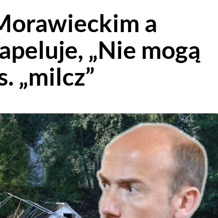
 Morawieckim a
apeluje, „Nie mogą
s. „milcz”