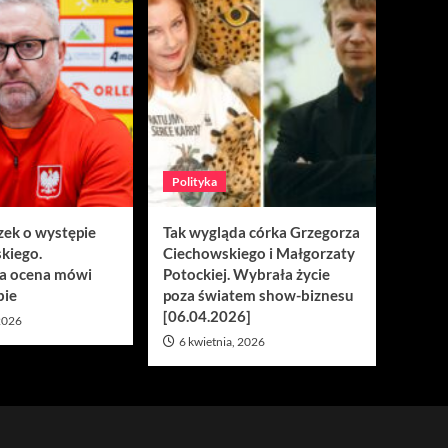
Polityka
zek o występie
Tak wygląda córka Grzegorza
kiego.
Ciechowskiego i Małgorzaty
a ocena mówi
Potockiej. Wybrała życie
bie
poza światem show-biznesu
[06.04.2026]
 2026
6 kwietnia, 2026