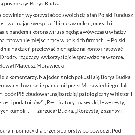
tą pospieszył Borys Budka.
a powinien wykorzystać do swoich działań Polski Fundusz
ansowe mające wesprzeć biznes w mikro, małych i
zasie pandemii koronawirusa będąca wówczas u władzy
ratowanie miejsc pracy w polskich firmach”. – Polski
dnia na dzień przelewać pieniądze na konto i ratować
 Drodzy rządzący, wykorzystajcie sprawdzone wzorce.
apelował Mateusz Morawiecki.
ele komentarzy. Na jeden z nich pokusił się Borys Budka.
rowanych w czasie pandemii przez Morawieckiego. Jak
, obóz PiS zbudował „najbardziej patologiczny w historii
eszeni podatników”. „Respiratory, maseczki, lewe testy,
ch kumpli …” – zarzucał Budka. „Korzystaj z szansy i
rogram pomocy dla przedsiębiorstw po powodzi. Pod