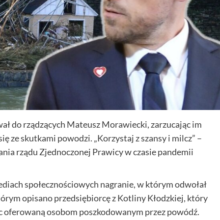
ował do rządzących Mateusz Morawiecki, zarzucając im
 ze skutkami powodzi. „Korzystaj z szansy i milcz” –
ania rządu Zjednoczonej Prawicy w czasie pandemii
diach społecznościowych nagranie, w którym odwołał
órym opisano przedsiębiorcę z Kotliny Kłodzkiej, który
moc oferowaną osobom poszkodowanym przez powódź.