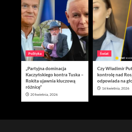
Polityka
Świat
„Partyjna dominacja
Czy Władimir Put
Kaczyńskiego kontra Tuska –
kontrolę nad Ros
Rokita ujawnia kluczową
odpowiada na gło
różnicę”
16 kwietnia, 2026
20 kwietnia, 2026