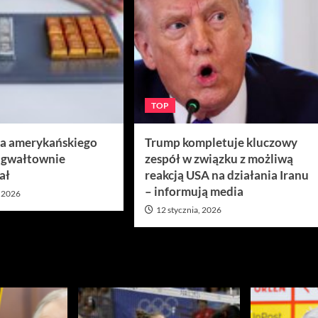
TOP
ra amerykańskiego
Trump kompletuje kluczowy
 gwałtownie
zespół w związku z możliwą
ał
reakcją USA na działania Iranu
– informują media
, 2026
12 stycznia, 2026