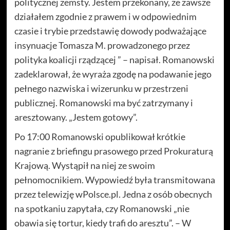
politycznej zemsty. Jestem przekonany, że zawsze
działałem zgodnie z prawem i w odpowiednim
czasie i trybie przedstawię dowody podważające
insynuacje Tomasza M. prowadzonego przez
polityka koalicji rządzącej ” – napisał. Romanowski
zadeklarował, że wyraża zgodę na podawanie jego
pełnego nazwiska i wizerunku w przestrzeni
publicznej. Romanowski ma być zatrzymany i
aresztowany. „Jestem gotowy”.
Po 17:00 Romanowski opublikował krótkie
nagranie z briefingu prasowego przed Prokuraturą
Krajową. Wystąpił na niej ze swoim
pełnomocnikiem. Wypowiedź była transmitowana
przez telewizję wPolsce.pl. Jedna z osób obecnych
na spotkaniu zapytała, czy Romanowski „nie
obawia się tortur, kiedy trafi do aresztu”. – W