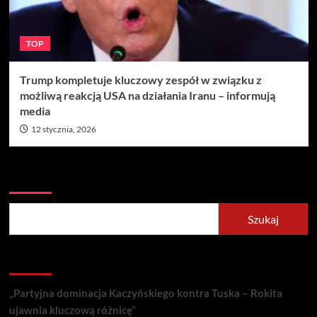
TOP
Trump kompletuje kluczowy zespół w związku z
możliwą reakcją USA na działania Iranu – informują
media
12 stycznia, 2026
Szukaj
Szukaj
Recent Posts
„Partyjna dominacja Kaczyńskiego kontra Tuska – Rokita
ujawnia kluczową różnicę”