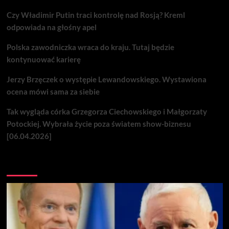
Czy Władimir Putin traci kontrolę nad Rosją? Kreml
odpowiada na głośny apel
Polska zawodniczka wraca do kraju. Tutaj będzie
kontynuować karierę
Jerzy Brzęczek o występie Lewandowskiego. Wystawiona
ocena mówi sama za siebie
Tak wygląda córka Grzegorza Ciechowskiego i Małgorzaty
Potockiej. Wybrała życie poza światem show-biznesu
[06.04.2026]
Nie przegap