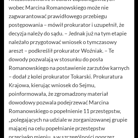
wobec Marcina Romanowskiego może nie
zagwarantować prawidłowego przebiegu
postępowania – mówił prokurator i uzupełnił, że
decyzja należy do sądu. – Jednak już na tym etapie
należało przygotować wniosek o tymczasowy
areszt – podkreślił prokurator Woźniak. – Te
dowody pozwalają w stosunku do posła
Romanowskiego na postawienie zarzutów karnych
– dodał z kolei prokurator Tokarski. Prokuratura
Krajowa, kierując wniosek do Sejmu,
poinformowała, że zgromadzony materiał
dowodowy pozwala podejrzewać Marcina
Romanowskiego o popełnienie 11 przestępstw,
„polegających na udziale w zorganizowanej grupie
mającej na celu popełnianie przestępstw
przeciwko mieniu, a w szczególności poprzez