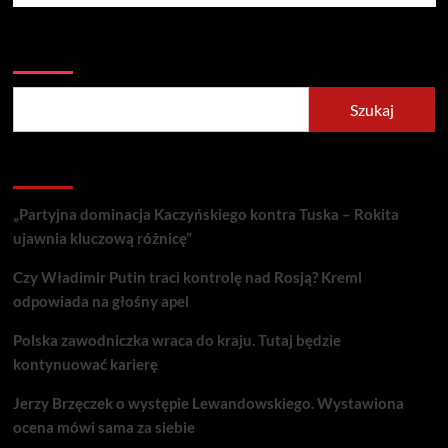
Szukaj
Szukaj
Recent Posts
„Partyjna dominacja Kaczyńskiego kontra Tuska – Rokita
ujawnia kluczową różnicę”
Czy Władimir Putin traci kontrolę nad Rosją? Kreml
odpowiada na głośny apel
Polska zawodniczka wraca do kraju. Tutaj będzie
kontynuować karierę
Jerzy Brzęczek o występie Lewandowskiego. Wystawiona
ocena mówi sama za siebie