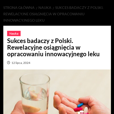
STRONA GŁÓWNA
NAUKA
SUKCES BADACZY Z POLSKI.
REWELACYJNE OSIĄGNIĘCIA W OPRACOWANIU
INNOWACYJNEGO LEKU
Nauka
Sukces badaczy z Polski.
Rewelacyjne osiągnięcia w
opracowaniu innowacyjnego leku
12 lipca, 2024