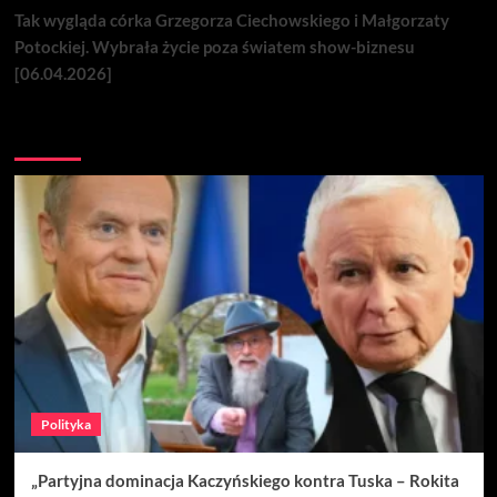
Tak wygląda córka Grzegorza Ciechowskiego i Małgorzaty
Potockiej. Wybrała życie poza światem show-biznesu
[06.04.2026]
Nie przegap
Polityka
„Partyjna dominacja Kaczyńskiego kontra Tuska – Rokita