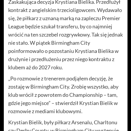
Zaskakująca decyzja Krystiana Bielika. Przedłużył
kontrakt z angielskim trzecioligowcem. Wydawało
się, że piłkarz z uznaną marką na zapleczu Premier
League będzie szukał transferu, by co najmniej
wrócić na ten szczebel rozgrywkowy. Tak się jednak
nie stało. W piątek Birmingham City
poinformowało o pozostaniu Krystiana Bielika w
drużynie i przedłużeniu przez niego kontraktu z
klubem aż do 2027 roku.
„Po rozmowie z trenerem podjąłem decyzję, że
zostaję w Birmingham City. Zrobię wszystko, aby
klub wrócił z powrotem do Championship – tam,
gdzie jego miejsce” – stwierdził Krystian Bielik w
rozmowie z mediami klubowymi.
Krystian Bielik, były piłkarz Arsenalu, Charltonu
czy Derby County, w Birmingham City występuje