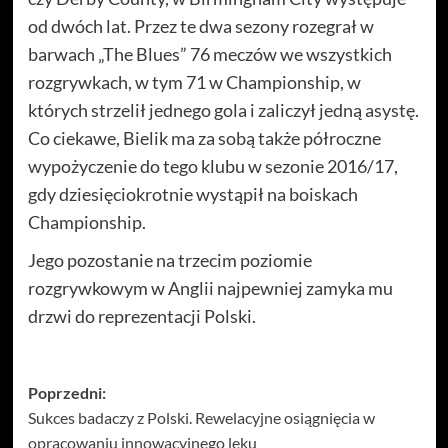
od dwóch lat. Przez te dwa sezony rozegrał w
barwach „The Blues” 76 meczów we wszystkich
rozgrywkach, w tym 71 w Championship, w
których strzelił jednego gola i zaliczył jedną asystę.
Co ciekawe, Bielik ma za sobą także półroczne
wypożyczenie do tego klubu w sezonie 2016/17,
gdy dziesięciokrotnie wystąpił na boiskach
Championship.
Jego pozostanie na trzecim poziomie
rozgrywkowym w Anglii najpewniej zamyka mu
drzwi do reprezentacji Polski.
Zobacz
Poprzedni:
Sukces badaczy z Polski. Rewelacyjne osiągnięcia w
wpisy
opracowaniu innowacyjnego leku