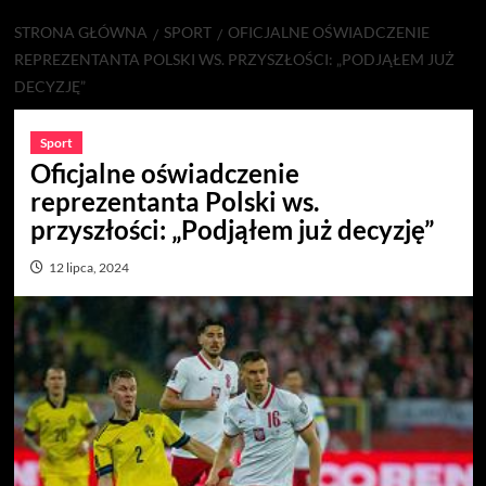
STRONA GŁÓWNA
SPORT
OFICJALNE OŚWIADCZENIE
REPREZENTANTA POLSKI WS. PRZYSZŁOŚCI: „PODJĄŁEM JUŻ
DECYZJĘ”
Sport
Oficjalne oświadczenie
reprezentanta Polski ws.
przyszłości: „Podjąłem już decyzję”
12 lipca, 2024