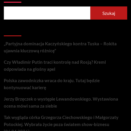
Szukaj
Recent Posts
„Partyjna dominacja Kaczyńskiego kontra Tuska – Rokita
ujawnia kluczową różnicę”
Czy Władimir Putin traci kontrolę nad Rosją? Kreml
odpowiada na głośny apel
Polska zawodniczka wraca do kraju. Tutaj będzie
kontynuować karierę
Jerzy Brzęczek o występie Lewandowskiego. Wystawiona
ocena mówi sama za siebie
Tak wygląda córka Grzegorza Ciechowskiego i Małgorzaty
Potockiej. Wybrała życie poza światem show-biznesu