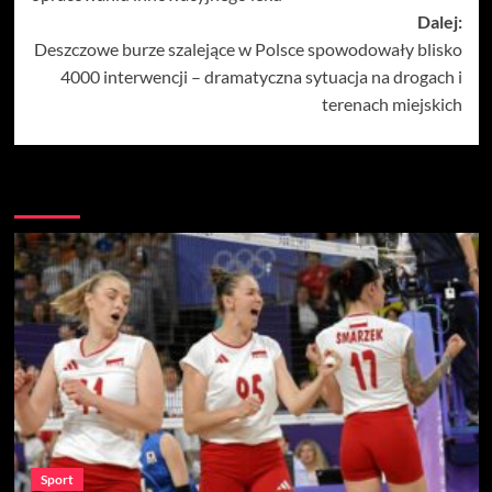
Dalej:
Deszczowe burze szalejące w Polsce spowodowały blisko
4000 interwencji – dramatyczna sytuacja na drogach i
terenach miejskich
Więcej
Sport