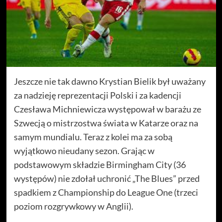
Jeszcze nie tak dawno Krystian Bielik był uważany
za nadzieję reprezentacji Polski i za kadencji
Czesława Michniewicza występował w barażu ze
Szwecją o mistrzostwa świata w Katarze oraz na
samym mundialu. Teraz z kolei ma za sobą
wyjątkowo nieudany sezon. Grając w
podstawowym składzie Birmingham City (36
występów) nie zdołał uchronić „The Blues” przed
spadkiem z Championship do League One (trzeci
poziom rozgrywkowy w Anglii).