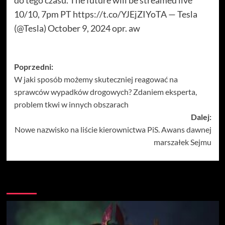
10/10, 7pm PT https://t.co/YJEjZIYoTA — Tesla
(@Tesla) October 9, 2024 opr. aw
Zobacz
Poprzedni:
W jaki sposób możemy skuteczniej reagować na
wpisy
sprawców wypadków drogowych? Zdaniem eksperta,
problem tkwi w innych obszarach
Dalej:
Nowe nazwisko na liście kierownictwa PiS. Awans dawnej
marszałek Sejmu
Więcej