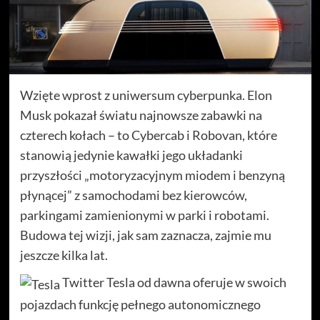
Wzięte wprost z uniwersum cyberpunka. Elon
Musk pokazał światu najnowsze zabawki na
czterech kołach – to Cybercab i Robovan, które
stanowią jedynie kawałki jego układanki
przyszłości „motoryzacyjnym miodem i benzyną
płynącej” z samochodami bez kierowców,
parkingami zamienionymi w parki i robotami.
Budowa tej wizji, jak sam zaznacza, zajmie mu
jeszcze kilka lat.
Twitter Tesla od dawna oferuje w swoich
pojazdach funkcję pełnego autonomicznego