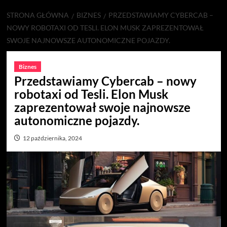
STRONA GŁÓWNA
BIZNES
PRZEDSTAWIAMY CYBERCAB –
NOWY ROBOTAXI OD TESLI. ELON MUSK ZAPREZENTOWAŁ
SWOJE NAJNOWSZE AUTONOMICZNE POJAZDY.
Biznes
Przedstawiamy Cybercab – nowy
robotaxi od Tesli. Elon Musk
zaprezentował swoje najnowsze
autonomiczne pojazdy.
12 października, 2024