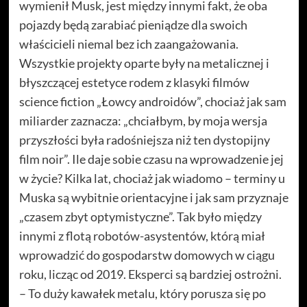
wymienił Musk, jest między innymi fakt, że oba
pojazdy będą zarabiać pieniądze dla swoich
właścicieli niemal bez ich zaangażowania.
Wszystkie projekty oparte były na metalicznej i
błyszczącej estetyce rodem z klasyki filmów
science fiction „Łowcy androidów”, chociaż jak sam
miliarder zaznacza: „chciałbym, by moja wersja
przyszłości była radośniejsza niż ten dystopijny
film noir”. Ile daje sobie czasu na wprowadzenie jej
w życie? Kilka lat, chociaż jak wiadomo – terminy u
Muska są wybitnie orientacyjne i jak sam przyznaje
„czasem zbyt optymistyczne”. Tak było między
innymi z flotą robotów-asystentów, którą miał
wprowadzić do gospodarstw domowych w ciągu
roku, licząc od 2019. Eksperci są bardziej ostrożni.
– To duży kawałek metalu, który porusza się po