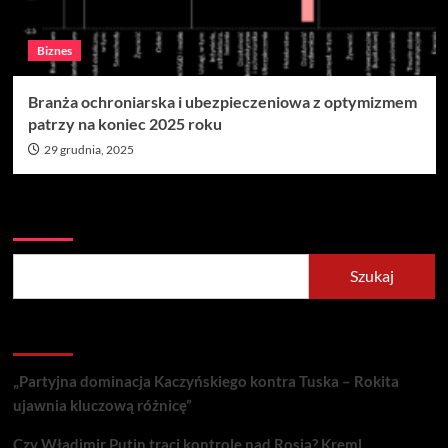
Biznes
Branża ochroniarska i ubezpieczeniowa z optymizmem
patrzy na koniec 2025 roku
29 grudnia, 2025
Szukaj
Szukaj
Recent Posts
„Partyjna dominacja Kaczyńskiego kontra Tuska – Rokita
ujawnia kluczową różnicę”
Czy Władimir Putin traci kontrolę nad Rosją? Kreml