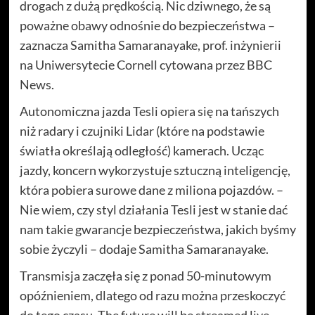
drogach z dużą prędkością. Nic dziwnego, że są
poważne obawy odnośnie do bezpieczeństwa –
zaznacza Samitha Samaranayake, prof. inżynierii
na Uniwersytecie Cornell cytowana przez BBC
News.
Autonomiczna jazda Tesli opiera się na tańszych
niż radary i czujniki Lidar (które na podstawie
światła określają odległość) kamerach. Ucząc
jazdy, koncern wykorzystuje sztuczną inteligencję,
która pobiera surowe dane z miliona pojazdów. –
Nie wiem, czy styl działania Tesli jest w stanie dać
nam takie gwarancje bezpieczeństwa, jakich byśmy
sobie życzyli – dodaje Samitha Samaranayake.
Transmisja zaczęła się z ponad 50-minutowym
opóźnieniem, dlatego od razu można przeskoczyć
do tego czasu. The future will be streamed live