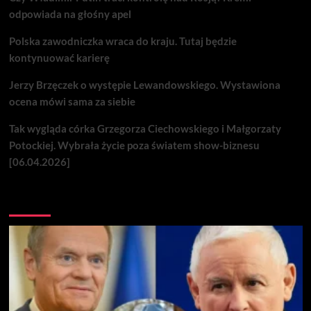
odpowiada na głośny apel
Polska zawodniczka wraca do kraju. Tutaj będzie
kontynuować karierę
Jerzy Brzęczek o występie Lewandowskiego. Wystawiona
ocena mówi sama za siebie
Tak wygląda córka Grzegorza Ciechowskiego i Małgorzaty
Potockiej. Wybrała życie poza światem show-biznesu
[06.04.2026]
Nie przegap