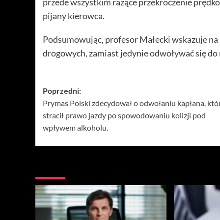
przede wszystkim rażące przekroczenie prędkośc
pijany kierowca.
Podsumowując, profesor Małecki wskazuje na k
drogowych, zamiast jedynie odwoływać się do 
Zobacz
Poprzedni:
Prymas Polski zdecydował o odwołaniu kapłana, któ
wpisy
stracił prawo jazdy po spowodowaniu kolizji pod
wpływem alkoholu.
Więcej