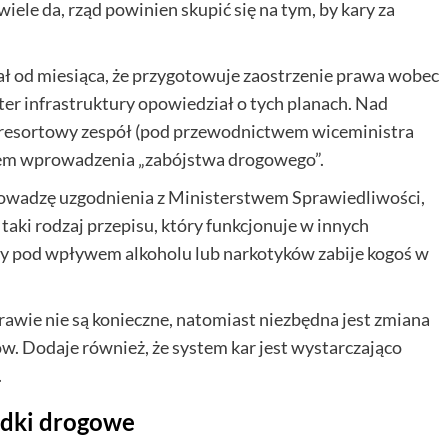
wiele da, rząd powinien skupić się na tym, by kary za
ł od miesiąca, że przygotowuje zaostrzenie prawa wobec
er infrastruktury opowiedział o tych planach. Nad
yresortowy zespół (pod przewodnictwem wiceministra
em wprowadzenia „zabójstwa drogowego”.
Prowadzę uzgodnienia z Ministerstwem Sprawiedliwości,
 taki rodzaj przepisu, który funkcjonuje w innych
cy pod wpływem alkoholu lub narkotyków zabije kogoś w
rawie nie są konieczne, natomiast niezbędna jest zmiana
w. Dodaje również, że system kar jest wystarczająco
.
adki drogowe