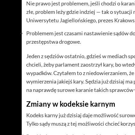
Nie prawo jest problemem, jeśli chodzi o kar
złe, problem leży gdzie indziej — tak o sytuacj
Uniwersytetu Jagiellońskiego, prezes Krakows
Problemem jest czasami nastawienie sądów do 
przestępstwa drogowe.
Jeden z sędziów ostatnio, gdzieś w mediach sp
chcieli, żeby parlament zaostrzył kary, bo wt
wypadków. Czytałem to z niedowierzaniem, że
wymierzenia jakiejś kary. Sędzia już dzisiaj m
na naprawdę surowe karanie takich sprawców 
Zmiany w kodeksie karnym
Kodeks karny już dzisiaj daje możliwość surow
Tylko sądy muszą z tej możliwości chcieć korzy