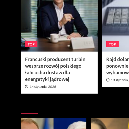
TOP
TOP
Francuski producent turbin
Rajd dola
wesprze rozwój polskiego
ponownie
łańcucha dostaw dla
wyhamow
energetyki jądrowej
13 stycznia
14 stycznia, 2026
Nie przegap