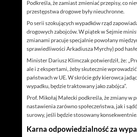
Podkreśla, że zamiast zmieniać przepisy, co nie
przestępstwa drogowe były nieuchronne.
Po serii szokujących wypadków rząd zapowiada
drogowych zabojców. W piątek w Sejmie minist
zmianami pracuje specjalnie powołany międz
sprawiedliwości Arkadiusza Myrchy) pod hasł
Minister Dariusz Klimczak potwierdził, że: „
ale i z ekspertami, żeby skutecznie wprowadzić
państwach w UE. W skrócie gdy kierowca jadą
wypadku, będzie traktowany jako zabójca”.
Prof. Mikołaj Małecki podkreśla, że zmiany w p
nastawienia zarówno społeczeństwa, jak i sądó
surowy, jeśli będzie stosowany konsekwentnie
Karna odpowiedzialność za wyp