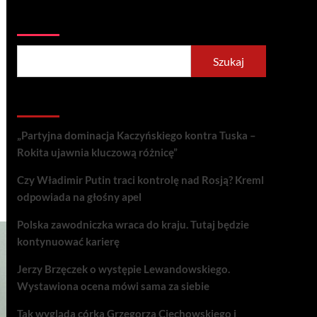
Szukaj
Szukaj
Recent Posts
„Partyjna dominacja Kaczyńskiego kontra Tuska –
Rokita ujawnia kluczową różnicę”
Czy Władimir Putin traci kontrolę nad Rosją? Kreml
odpowiada na głośny apel
Polska zawodniczka wraca do kraju. Tutaj będzie
kontynuować karierę
Jerzy Brzęczek o występie Lewandowskiego.
Wystawiona ocena mówi sama za siebie
Tak wygląda córka Grzegorza Ciechowskiego i