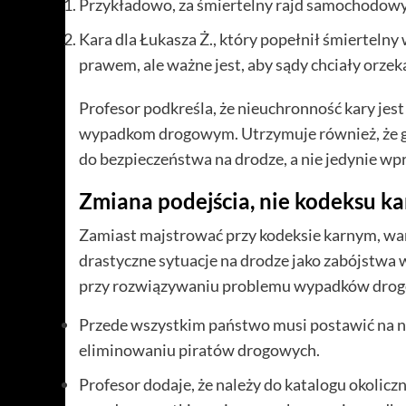
Przykładowo, za śmiertelny rajd samochodowy g
Kara dla Łukasza Ż., który popełnił śmiertel
prawem, ale ważne jest, aby sądy chciały orze
Profesor podkreśla, że nieuchronność kary j
wypadkom drogowym. Utrzymuje również, że g
do bezpieczeństwa na drodze, a nie jedynie w
Zmiana podejścia, nie kodeksu k
Zamiast majstrować przy kodeksie karnym, war
drastyczne sytuacje na drodze jako zabójstwa 
przy rozwiązywaniu problemu wypadków dro
Przede wszystkim państwo musi postawić na n
eliminowaniu piratów drogowych.
Profesor dodaje, że należy do katalogu okoli