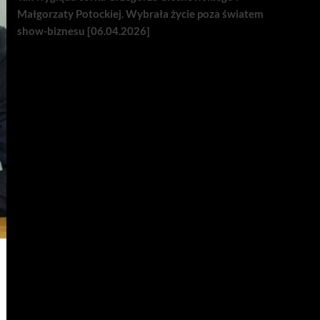
Małgorzaty Potockiej. Wybrała życie poza światem
show-biznesu [06.04.2026]