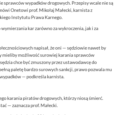
anie sprawców wypadków drogowych. Przepisy wcale nie są
i mówi Onetowi prof. Mikołaj Małecki, karnista z
kiego Instytutu Prawa Karnego.
wymierzania kar zarówno za wykroczenia, jak i za
ołecznościowych napisał, że oni — sędziowie nawet by
edy mieliby możliwość surowiej karania sprawców
 sędzia chce być zmuszony przez ustawodawcę do
a pełną paletę bardzo surowych sankcji, prawo pozwala mu
wypadków — podkreśla karnista.
ego karania piratów drogowych, którzy niosą śmierć.
stać — zaznacza prof. Małecki.