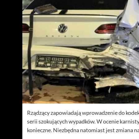
Rządzący zapowiadają wprowadzenie do kodeks
serii szokujących wypadków. W ocenie karnisty
konieczne. Niezbędna natomiast jest zmiana n