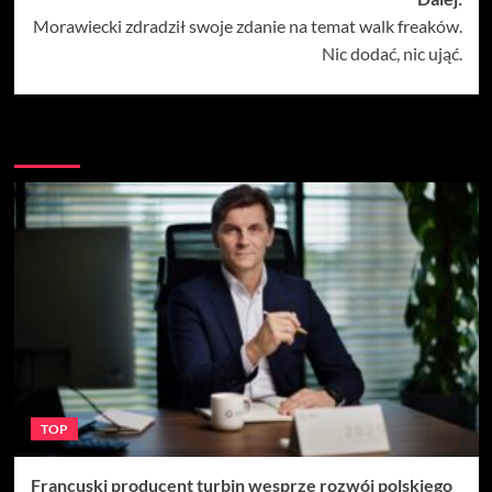
Morawiecki zdradził swoje zdanie na temat walk freaków.
Nic dodać, nic ująć.
Więcej
TOP
Francuski producent turbin wesprze rozwój polskiego