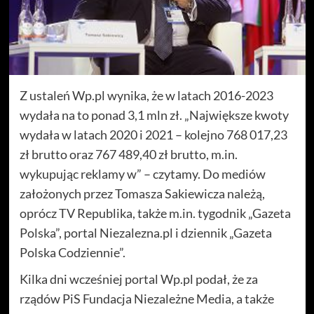
Z ustaleń Wp.pl wynika, że w latach 2016-2023
wydała na to ponad 3,1 mln zł. „Największe kwoty
wydała w latach 2020 i 2021 – kolejno 768 017,23
zł brutto oraz 767 489,40 zł brutto, m.in.
wykupując reklamy w” – czytamy. Do mediów
założonych przez Tomasza Sakiewicza należą,
oprócz TV Republika, także m.in. tygodnik „Gazeta
Polska”, portal Niezalezna.pl i dziennik „Gazeta
Polska Codziennie”.
Kilka dni wcześniej portal Wp.pl podał, że za
rządów PiS Fundacja Niezależne Media, a także