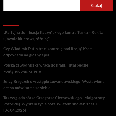
Szukaj
Recent Posts
„Partyjna dominacja Kaczyńskiego kontra Tuska – Rokita
ujawnia kluczową różnicę”
Czy Władimir Putin traci kontrolę nad Rosją? Kreml
odpowiada na głośny apel
Polska zawodniczka wraca do kraju. Tutaj będzie
kontynuować karierę
Jerzy Brzęczek o występie Lewandowskiego. Wystawiona
ocena mówi sama za siebie
Tak wygląda córka Grzegorza Ciechowskiego i Małgorzaty
Potockiej. Wybrała życie poza światem show-biznesu
[06.04.2026]