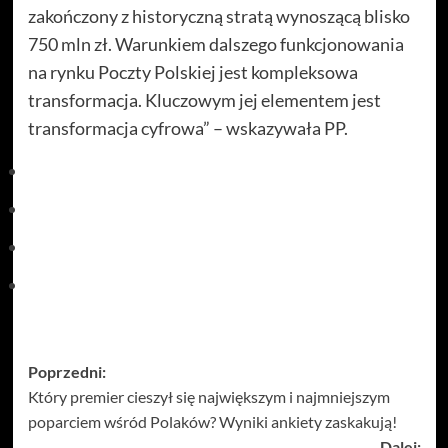
zakończony z historyczną stratą wynoszącą blisko
750 mln zł. Warunkiem dalszego funkcjonowania
na rynku Poczty Polskiej jest kompleksowa
transformacja. Kluczowym jej elementem jest
transformacja cyfrowa” – wskazywała PP.
Zobacz
Poprzedni:
Który premier cieszył się największym i najmniejszym
wpisy
poparciem wśród Polaków? Wyniki ankiety zaskakują!
Dalej: