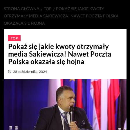
STRONA GŁÓWNA
TOP
POKAŻ SIĘ JAKIE KWOTY
OTRZYMAŁY MEDIA SAKIEWICZA! NAWET POCZTA POLSKA
OKAZAŁA SIĘ HOJNA
TOP
Pokaż się jakie kwoty otrzymały
media Sakiewicza! Nawet Poczta
Polska okazała się hojna
28 października, 2024