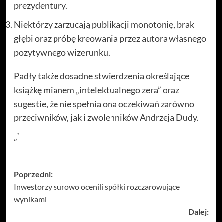
prezydentury.
Niektórzy zarzucają publikacji monotonię, brak
głębi oraz próbę kreowania przez autora własnego
pozytywnego wizerunku.
Padły także dosadne stwierdzenia określające
książkę mianem „intelektualnego zera” oraz
sugestie, że nie spełnia ona oczekiwań zarówno
przeciwników, jak i zwolenników Andrzeja Dudy.
„`
Zobacz
Poprzedni:
Inwestorzy surowo ocenili spółki rozczarowujące
wpisy
wynikami
Dalej: