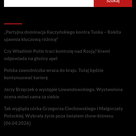
Szukaj
Recent Posts
„Partyjna dominacja Kaczyńskiego kontra Tuska – Rokita
ujawnia kluczową różnicę”
Czy Władimir Putin traci kontrolę nad Rosją? Kreml
odpowiada na głośny apel
Polska zawodniczka wraca do kraju. Tutaj będzie
kontynuować karierę
Jerzy Brzęczek o występie Lewandowskiego. Wystawiona
ocena mówi sama za siebie
Tak wygląda córka Grzegorza Ciechowskiego i Małgorzaty
Potockiej. Wybrała życie poza światem show-biznesu
[06.04.2026]