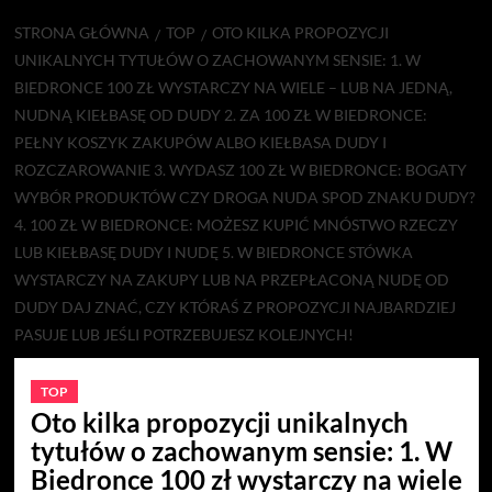
STRONA GŁÓWNA
TOP
OTO KILKA PROPOZYCJI
UNIKALNYCH TYTUŁÓW O ZACHOWANYM SENSIE: 1. W
BIEDRONCE 100 ZŁ WYSTARCZY NA WIELE – LUB NA JEDNĄ,
NUDNĄ KIEŁBASĘ OD DUDY 2. ZA 100 ZŁ W BIEDRONCE:
PEŁNY KOSZYK ZAKUPÓW ALBO KIEŁBASA DUDY I
ROZCZAROWANIE 3. WYDASZ 100 ZŁ W BIEDRONCE: BOGATY
WYBÓR PRODUKTÓW CZY DROGA NUDA SPOD ZNAKU DUDY?
4. 100 ZŁ W BIEDRONCE: MOŻESZ KUPIĆ MNÓSTWO RZECZY
LUB KIEŁBASĘ DUDY I NUDĘ 5. W BIEDRONCE STÓWKA
WYSTARCZY NA ZAKUPY LUB NA PRZEPŁACONĄ NUDĘ OD
DUDY DAJ ZNAĆ, CZY KTÓRAŚ Z PROPOZYCJI NAJBARDZIEJ
PASUJE LUB JEŚLI POTRZEBUJESZ KOLEJNYCH!
TOP
Oto kilka propozycji unikalnych
tytułów o zachowanym sensie: 1. W
Biedronce 100 zł wystarczy na wiele