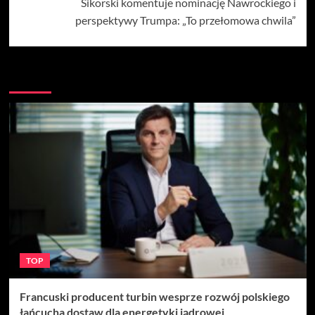
Sikorski komentuje nominację Nawrockiego i
perspektywy Trumpa: „To przełomowa chwila”
Więcej
TOP
Francuski producent turbin wesprze rozwój polskiego
łańcucha dostaw dla energetyki jądrowej