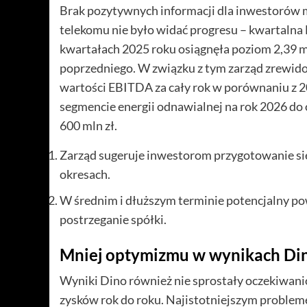
Brak pozytywnych informacji dla inwestorów 
telekomu nie było widać progresu – kwartalna 
kwartałach 2025 roku osiągnęła poziom 2,39 m
poprzedniego. W związku z tym zarząd zrewid
wartości EBITDA za cały rok w porównaniu z
segmencie energii odnawialnej na rok 2026 do
600 mln zł.
Zarząd sugeruje inwestorom przygotowanie si
okresach.
W średnim i dłuższym terminie potencjalny p
postrzeganie spółki.
Mniej optymizmu w wynikach Di
Wyniki Dino również nie sprostały oczekiwani
zysków rok do roku. Najistotniejszym proble