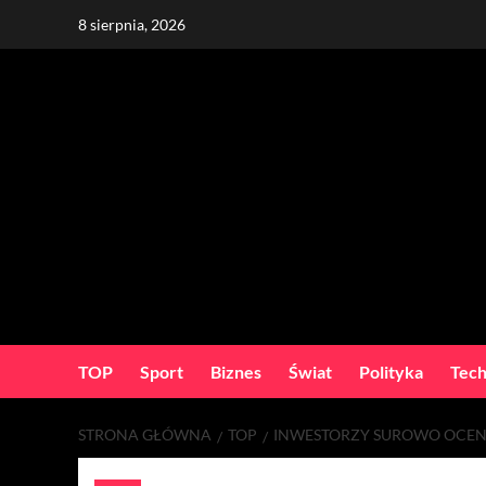
Skip
8 sierpnia, 2026
to
content
TOP
Sport
Biznes
Świat
Polityka
Tech
STRONA GŁÓWNA
TOP
INWESTORZY SUROWO OCEN