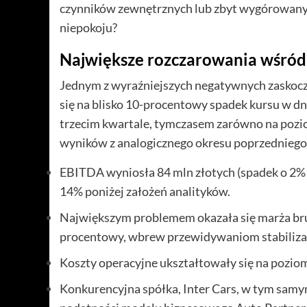
czynników zewnętrznych lub zbyt wygórowany
niepokoju?
Największe rozczarowania wśró
Jednym z wyraźniejszych negatywnych zaskocze
się na blisko 10-procentowy spadek kursu w dn
trzecim kwartale, tymczasem zarówno na pozio
wyników z analogicznego okresu poprzednieg
EBITDA wyniosła 84 mln złotych (spadek o 2% 
14% poniżej założeń analityków.
Największym problemem okazała się marża brut
procentowy, wbrew przewidywaniom stabilizac
Koszty operacyjne ukształtowały się na pozio
Konkurencyjna spółka, Inter Cars, w tym samym