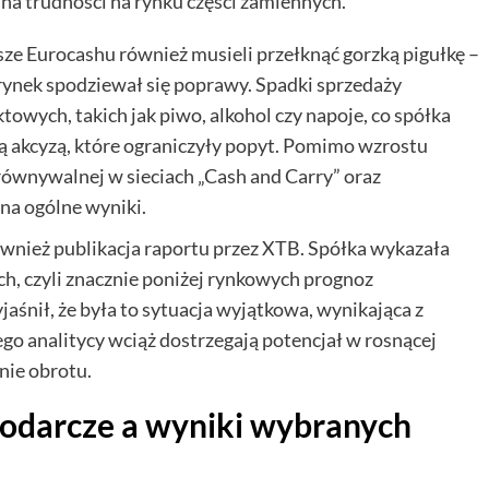
a trudności na rynku części zamiennych.
ze Eurocashu również musieli przełknąć gorzką pigułkę –
 rynek spodziewał się poprawy. Spadki sprzedaży
wych, takich jak piwo, alkohol czy napoje, co spółka
 akcyzą, które ograniczyły popyt. Pomimo wzrostu
równywalnej w sieciach „Cash and Carry” oraz
na ogólne wyniki.
nież publikacja raportu przez XTB. Spółka wykazała
ch, czyli znacznie poniżej rynkowych prognoz
aśnił, że była to sytuacja wyjątkowa, wynikająca z
 analitycy wciąż dostrzegają potencjał w rosnącej
nie obrotu.
podarcze a wyniki wybranych