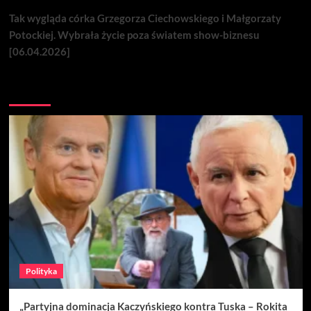
Tak wygląda córka Grzegorza Ciechowskiego i Małgorzaty
Potockiej. Wybrała życie poza światem show-biznesu
[06.04.2026]
Nie przegap
Polityka
„Partyjna dominacja Kaczyńskiego kontra Tuska – Rokita