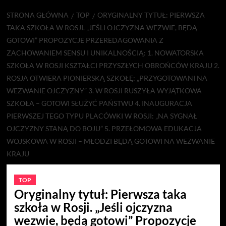
STRONA GŁÓWNA
TOP
ORYGINALNY TYTUŁ: PIERWSZA
TAKA SZKOŁA W ROSJI. „JEŚLI OJCZYZNA WEZWIE, BĘDĄ
GOTOWI” PROPOZYCJE PRZEREDAGOWANIA Z
ZACHOWANIEM SENSU I UNIKALNOŚCIĄ: 1. NOWATORSKA
SZKOŁA W ROSJI KSZTAŁCI PRZYSZŁYCH OBROŃCÓW KRAJU 2.
ROSJA OTWIERA PIONIERSKĄ SZKOŁĘ: „PRZYGOTOWANI NA
WEZWANIE OJCZYZNY” 3. W ROSJI RUSZYŁA WYJĄTKOWA
SZKOŁA – GOTOWI SŁUŻYĆ PAŃSTWU 4. INAUGURACJA
PIERWSZEJ TEGO TYPU PLACÓWKI W ROSJI: „NA SYGNAŁ
OJCZYZNY STANĄ DO BOJU” 5. PRZEŁOMOWA EDUKACJA
WOJSKOWA W ROSJI – MŁODZI BĘDĄ GOTOWI NA WEZWANIE
KRAJU
TOP
Oryginalny tytuł: Pierwsza taka
szkoła w Rosji. „Jeśli ojczyzna
wezwie, będą gotowi” Propozycje