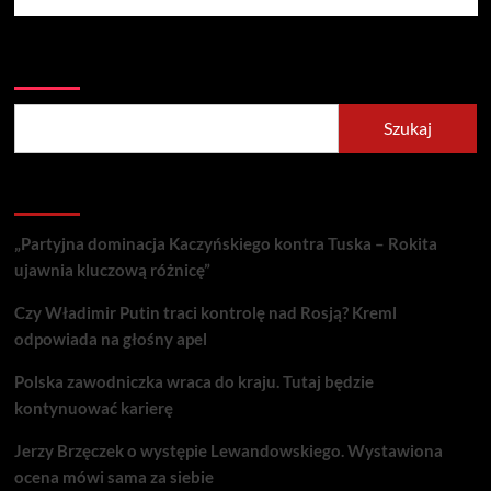
Szukaj
Szukaj
Recent Posts
„Partyjna dominacja Kaczyńskiego kontra Tuska – Rokita
ujawnia kluczową różnicę”
Czy Władimir Putin traci kontrolę nad Rosją? Kreml
odpowiada na głośny apel
Polska zawodniczka wraca do kraju. Tutaj będzie
kontynuować karierę
Jerzy Brzęczek o występie Lewandowskiego. Wystawiona
ocena mówi sama za siebie