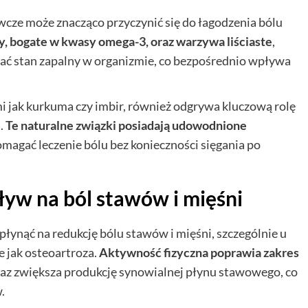
wcze może znacząco przyczynić się do łagodzenia bólu
by, bogate w kwasy omega-3, oraz warzywa liściaste
,
ać stan zapalny w organizmie, co bezpośrednio wpływa
i jak kurkuma czy imbir, również odgrywa kluczową rolę
.
Te naturalne związki posiadają udowodnione
magać leczenie bólu bez konieczności sięgania po
pływ na ból stawów i mięśni
łynąć na redukcję bólu stawów i mięśni, szczególnie u
e jak osteoartroza.
Aktywność fizyczna poprawia zakres
raz zwiększa produkcję synowialnej płynu stawowego, co
.