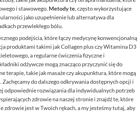
iowego i stawowego.
Metody te
, często wykorzystujące
pularności jako uzupełnienie lub alternatywa dla
padkach przewlekłego bólu.
ycznego podejścia, które łączy medycynę konwencjonalną
ja produktami takimi jak Collagen plus czy Witamina D3
etowego, a regularne ćwiczenia fizyczne i
kładniki odżywcze mogą znacząco przyczynić się do
ne terapie, takie jak masaże czy akupunktura, które mogą
h. Zachęcamy do dalszego odkrywania dostępnych opcji i
ziej odpowiednie rozwiązania dla indywidualnych potrzeb
erających zdrowie na naszej stronie i znajdź te, które
zdrowie jest w Twoich rękach, a my jesteśmy tutaj, aby