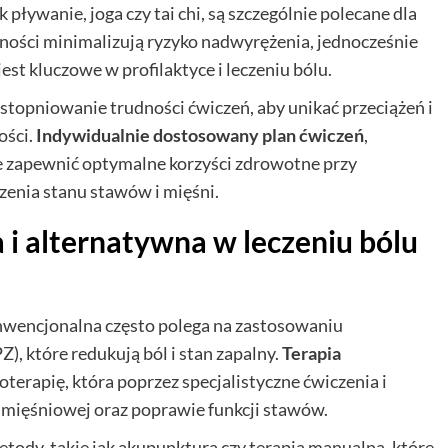
 pływanie, joga czy tai chi, są szczególnie polecane dla
wności minimalizują ryzyko nadwyrężenia, jednocześnie
 jest kluczowe w profilaktyce i leczeniu bólu.
stopniowanie trudności ćwiczeń, aby unikać przeciążeń i
ości.
Indywidualnie dostosowany plan ćwiczeń
,
że zapewnić optymalne korzyści zdrowotne przy
enia stanu stawów i mięśni.
 alternatywna w leczeniu bólu
nwencjonalna często polega na zastosowaniu
, które redukują ból i stan zapalny.
Terapia
oterapię, która poprzez specjalistyczne ćwiczenia i
 mięśniowej oraz poprawie funkcji stawów.
ody, takie jak akupunktura czy terapia manualna, które