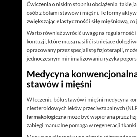
Ćwiczenia o niskim stopniu obciążenia, takie jak
osób z bólami stawów i mięśni. Te formy akty
zwiększając elastyczność i siłę mięśniową
, co
Warto również zwrócić uwagę na regularność i 
kontuzji, które mogą nasilić istniejące dolegliw
opracowany przez specjalistę fizjoterapii, mo
jednoczesnym minimalizowaniu ryzyka pogorsz
Medycyna konwencjonalna i
stawów i mięśni
W leczeniu bólu stawów i mięśni medycyna ko
niesteroidowych leków przeciwzapalnych (NLPZ)
farmakologiczna
może być wspierana przez fizj
zabiegi manualne pomaga w regeneracji tkanki
Medycyna alternatywna oferuje różnorodne met