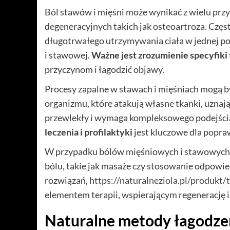
Ból stawów i mięśni może wynikać z wielu przy
degeneracyjnych takich jak osteoartroza. Częst
długotrwałego utrzymywania ciała w jednej po
i stawowej.
Ważne jest zrozumienie specyfiki 
przyczynom i łagodzić objawy.
Procesy zapalne w stawach i mięśniach mogą 
organizmu, które atakują własne tkanki, uznają
przewlekły i wymaga kompleksowego podejści
leczenia i profilaktyki
jest kluczowe dla popraw
W przypadku bólów mięśniowych i stawowych 
bólu, takie jak masaże czy stosowanie odpowi
rozwiązań,
https://naturalneziola.pl/produkt
elementem terapii, wspierającym regenerację i
Naturalne metody łagodzeni