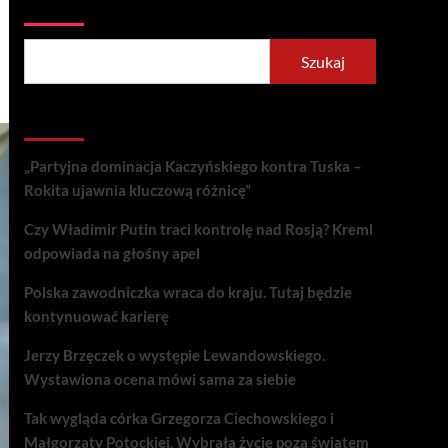
Szukaj
Szukaj
Recent Posts
„Partyjna dominacja Kaczyńskiego kontra Tuska –
Rokita ujawnia kluczową różnicę”
Czy Władimir Putin traci kontrolę nad Rosją? Kreml
odpowiada na głośny apel
Polska zawodniczka wraca do kraju. Tutaj będzie
kontynuować karierę
Jerzy Brzęczek o występie Lewandowskiego.
Wystawiona ocena mówi sama za siebie
Tak wygląda córka Grzegorza Ciechowskiego i
Małgorzaty Potockiej. Wybrała życie poza światem