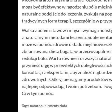
mogą być efektywne w łagodzeniu bólu mięśn
naturalne podejście do leczenia, zyskują na po
tradycyjnych form terapii, szczególnie w przy
Walka z bólem stawów i mięśni wymaga holist
z naturalnymi metodami leczenia. Suplementac
może wspomóc zdrowie układu mięśniowo-szkiel
zbilansowana dieta bogata w przeciwzapalne s
redukcji bólu. Warto również rozważyć natural
przynieść ulgę w przewlekłych dolegliwościac
konsultacji z ekspertami, aby znaleźć najbard
zdrowotnych. Odkryj pełną gamę produktów wspi
najlepiej odpowiadają Twoim potrzebom. Twoje 
Ci w tym pomóc.
Tags:
natura
,
suplementy
,
zioła