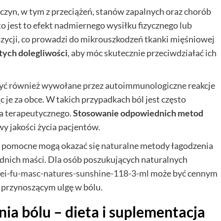
czyn, w tym z przeciążeń, stanów zapalnych oraz chorób
o jest to efekt nadmiernego wysiłku fizycznego lub
zycji, co prowadzi do mikrouszkodzeń tkanki mięśniowej
tych dolegliwości
, aby móc skutecznie przeciwdziałać ich
być również wywołane przez autoimmunologiczne reakcje
c je za obce. W takich przypadkach ból jest często
a terapeutycznego.
Stosowanie odpowiednich metod
y jakości życia pacjentów.
pomocne mogą okazać się naturalne metody łagodzenia
ednich maści. Dla osób poszukujących naturalnych
/tei-fu-masc-natures-sunshine-118-3-ml
może być cennym
 przynoszącym ulgę w bólu.
a bólu – dieta i suplementacja