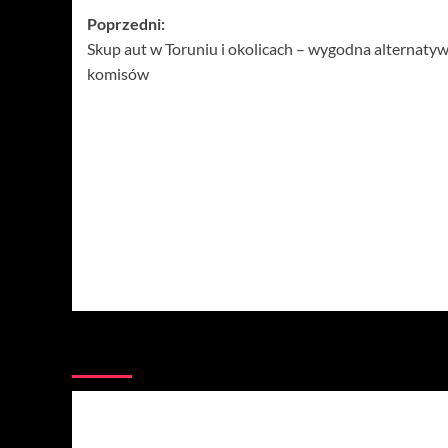
Zobacz
Poprzedni:
Skup aut w Toruniu i okolicach – wygodna alternatyw
wpisy
komisów
Więcej