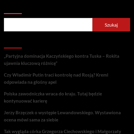
Szukaj
Szukaj
Recent Posts
„Partyjna dominacja Kaczyńskiego kontra Tuska – Rokita
ujawnia kluczową różnicę”
Czy Władimir Putin traci kontrolę nad Rosją? Kreml
odpowiada na głośny apel
Polska zawodniczka wraca do kraju. Tutaj będzie
kontynuować karierę
Jerzy Brzęczek o występie Lewandowskiego. Wystawiona
ocena mówi sama za siebie
Tak wygląda córka Grzegorza Ciechowskiego i Małgorzaty