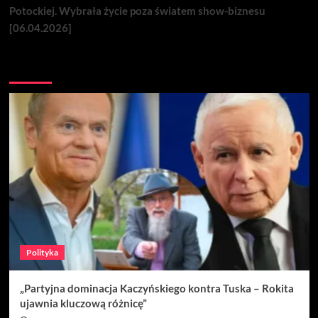
Potockiej. Wybrała życie poza światem show-biznesu
[06.04.2026]
Nie przegap
Polityka
„Partyjna dominacja Kaczyńskiego kontra Tuska – Rokita
ujawnia kluczową różnicę”