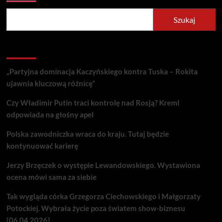
Szukaj
Recent Posts
„Partyjna dominacja Kaczyńskiego kontra Tuska – Rokita
ujawnia kluczową różnicę”
Czy Władimir Putin traci kontrolę nad Rosją? Kreml
odpowiada na głośny apel
Polska zawodniczka wraca do kraju. Tutaj będzie
kontynuować karierę
Jerzy Brzęczek o występie Lewandowskiego. Wystawiona
ocena mówi sama za siebie
Tak wygląda córka Grzegorza Ciechowskiego i Małgorzaty
Potockiej. Wybrała życie poza światem show-biznesu
[06.04.2026]