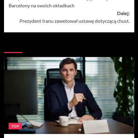
wpisy
Barcelony na swoich okładkach
Dalej:
Prezydent Iranu zawetował ustawę dotyczącą chust.
Więcej
TOP