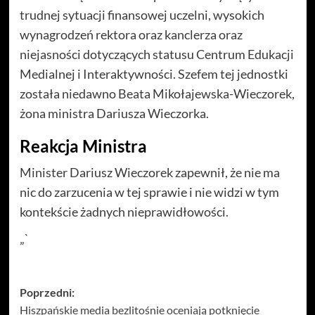
trudnej sytuacji finansowej uczelni, wysokich
wynagrodzeń rektora oraz kanclerza oraz
niejasności dotyczących statusu Centrum Edukacji
Medialnej i Interaktywności. Szefem tej jednostki
została niedawno Beata Mikołajewska-Wieczorek,
żona ministra Dariusza Wieczorka.
Reakcja Ministra
Minister Dariusz Wieczorek zapewnił, że nie ma
nic do zarzucenia w tej sprawie i nie widzi w tym
kontekście żadnych nieprawidłowości.
„`
Zobacz
Poprzedni:
Hiszpańskie media bezlitośnie oceniają potknięcie