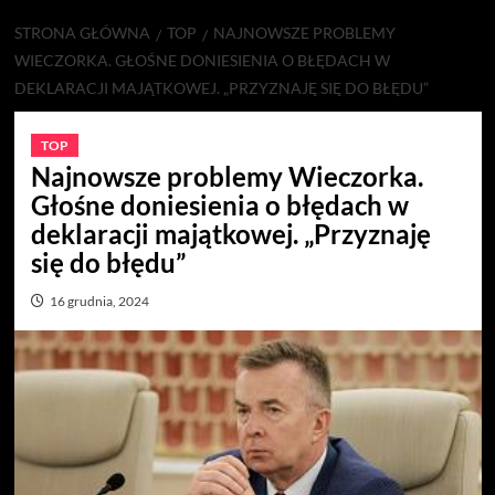
STRONA GŁÓWNA
TOP
NAJNOWSZE PROBLEMY
WIECZORKA. GŁOŚNE DONIESIENIA O BŁĘDACH W
DEKLARACJI MAJĄTKOWEJ. „PRZYZNAJĘ SIĘ DO BŁĘDU”
TOP
Najnowsze problemy Wieczorka.
Głośne doniesienia o błędach w
deklaracji majątkowej. „Przyznaję
się do błędu”
16 grudnia, 2024