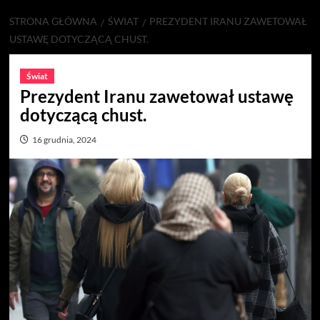
STRONA GŁÓWNA
ŚWIAT
PREZYDENT IRANU ZAWETOWAŁ
USTAWĘ DOTYCZĄCĄ CHUST.
Świat
Prezydent Iranu zawetował ustawę
dotyczącą chust.
16 grudnia, 2024