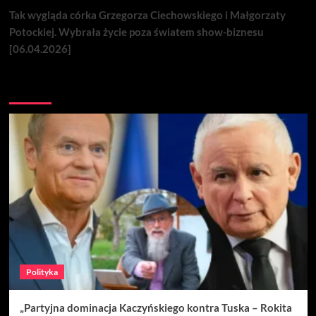
Tak wygląda córka Grzegorza Ciechowskiego i Małgorzaty
Potockiej. Wybrała życie poza światem show-biznesu
[06.04.2026]
Nie przegap
Polityka
„Partyjna dominacja Kaczyńskiego kontra Tuska – Rokita