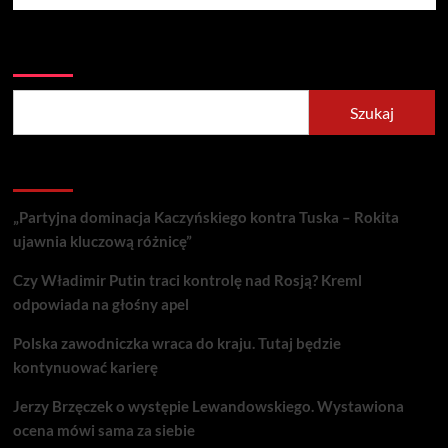
Szukaj
Szukaj
Recent Posts
„Partyjna dominacja Kaczyńskiego kontra Tuska – Rokita
ujawnia kluczową różnicę”
Czy Władimir Putin traci kontrolę nad Rosją? Kreml
odpowiada na głośny apel
Polska zawodniczka wraca do kraju. Tutaj będzie
kontynuować karierę
Jerzy Brzęczek o występie Lewandowskiego. Wystawiona
ocena mówi sama za siebie