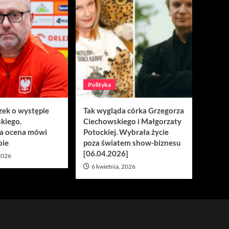
Polityka
zek o występie
Tak wygląda córka Grzegorza
kiego.
Ciechowskiego i Małgorzaty
a ocena mówi
Potockiej. Wybrała życie
bie
poza światem show-biznesu
[06.04.2026]
 2026
6 kwietnia, 2026