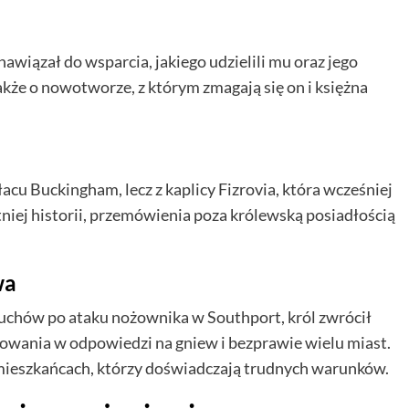
iązał do wsparcia, jakiego udzielili mu oraz jego
kże o nowotworze, z którym zmagają się on i księżna
cu Buckingham, lecz z kaplicy Fizrovia, która wcześniej
tniej historii, przemówienia poza królewską posiadłością
wa
ruchów po ataku nożownika w Southport, król zwrócił
dowania w odpowiedzi na gniew i bezprawie wielu miast.
 mieszkańcach, którzy doświadczają trudnych warunków.