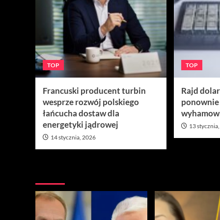
TOP
TOP
Francuski producent turbin
Rajd dola
wesprze rozwój polskiego
ponownie
łańcucha dostaw dla
wyhamow
energetyki jądrowej
13 stycznia
14 stycznia, 2026
Nie przegap