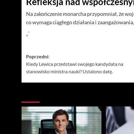
Refleksja nad współczesny
Na zakończenie monarcha przypomniał, że wojny
co wymaga ciągłego działania i zaangażowania
„`
Zobacz
Poprzedni:
Kiedy Lewica przedstawi swojego kandydata na
wpisy
stanowisko ministra nauki? Ustalono datę.
Więcej