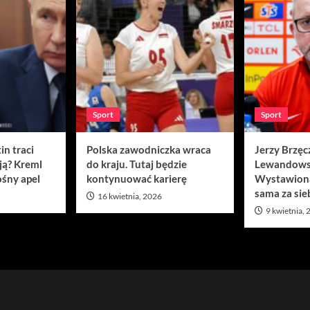
Sport
Sport
in traci
Polska zawodniczka wraca
Jerzy Brzęc
ją? Kreml
do kraju. Tutaj będzie
Lewandows
śny apel
kontynuować karierę
Wystawion
sama za sie
16 kwietnia, 2026
9 kwietnia,