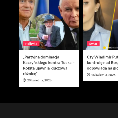
Polityka
Świat
„Partyjna dominacja
Czy Władimir Put
Kaczyńskiego kontra Tuska –
kontrolę nad Ros
Rokita ujawnia kluczową
odpowiada na gło
różnicę”
16 kwietnia, 2026
20 kwietnia, 2026