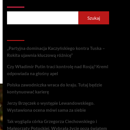
Szukaj
Szukaj
Recent Posts
„Partyjna dominacja Kaczyńskiego kontra Tuska –
Rokita ujawnia kluczową różnicę”
Czy Władimir Putin traci kontrolę nad Rosją? Kreml
odpowiada na głośny apel
Polska zawodniczka wraca do kraju. Tutaj będzie
kontynuować karierę
Jerzy Brzęczek o występie Lewandowskiego.
Wystawiona ocena mówi sama za siebie
Tak wygląda córka Grzegorza Ciechowskiego i
Małgorzaty Potockiej. Wybrała życie poza światem