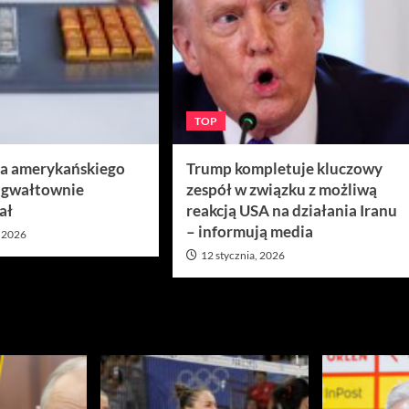
TOP
ra amerykańskiego
Trump kompletuje kluczowy
 gwałtownie
zespół w związku z możliwą
ał
reakcją USA na działania Iranu
– informują media
, 2026
12 stycznia, 2026