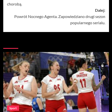
chorobą.
Dalej:
Powrót Nocnego Agenta. Zapowiedziano drugi sezon
popularnego serialu.
Więcej
Sport