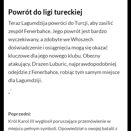
Powrót do ligi tureckiej
Teraz Lagumdzija powróci do Turcji, aby zasilić
zespół Fenerbahce. Jego powrót jest bardzo
wyczekiwany, a zdobyte we Włoszech
doświadczenie i osiągnięcia mogą się okazać
kluczowe dla jego nowego klubu. Obecny
atakujący, Drazen Luburic, najprawdopodobniej
odejdzie z Fenerbahce, robiąc tym samym miejsce
dla Lagumdziji.
„`
Zobacz
Poprzedni:
Król Karol III wygłosił poruszające przemówienie w
wpisy
miejscu pełnym symboli. Opowiedział o swojej batalii z