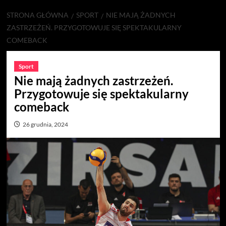
STRONA GŁÓWNA
SPORT
NIE MAJĄ ŻADNYCH
ZASTRZEŻEŃ. PRZYGOTOWUJE SIĘ SPEKTAKULARNY
COMEBACK
Sport
Nie mają żadnych zastrzeżeń.
Przygotowuje się spektakularny
comeback
26 grudnia, 2024