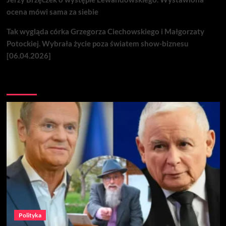
ocena mówi sama za siebie
Tak wygląda córka Grzegorza Ciechowskiego i Małgorzaty
Potockiej. Wybrała życie poza światem show-biznesu
[06.04.2026]
Nie przegap
Polityka