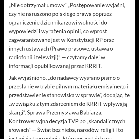
„Nie dotrzymał umowy” „Postępowanie wyjaśni,
czy nie naruszono polskiego prawa poprzez
ograniczenie dziennikarzowi wolności do
wypowiedzi i wyrażenia opinii, co wprost
zagwarantowane jest w Konstytucji RP oraz
innych ustawach (Prawo prasowe, ustawa o
radiofonii i telewizji)” — czytamy dalej w
informacji opublikowanej przez KRRiT.
Jak wyjaśniono, „do nadawcy wysłano pismo o
przesłanie w trybie pilnym materiału emisyjnego i
przedstawienie stanowiska w sprawie”, dodając, że
„w związku z tym zdarzeniem do KRRiT wpływają
skargi”. Sprawa Przemysława Babiarza.
Kontrowersyjna decyzja TVP po „skandalicznych
słowach” — Świat bez nieba, narodów, religii i to
jest wizja tego pokoju, który wszystkich ma