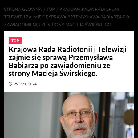
STRONA GŁÓWNA
TOP
KRAJOWA RADA RADIOFONII I
TELEWIZJI ZAJMIE SIĘ SPRAWĄ PRZEMYSŁAWA BABIARZA PO
ZAWIADOMIENIU ZE STRONY MACIEJA ŚWIRSKIEGO.
TOP
Krajowa Rada Radiofonii i Telewizji
zajmie się sprawą Przemysława
Babiarza po zawiadomieniu ze
strony Macieja Świrskiego.
29 lipca, 2024