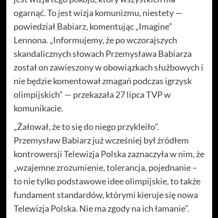
ogarnąć. To jest wizja komunizmu, niestety —
powiedział Babiarz, komentując „Imagine”
Lennona. „Informujemy, że po wczorajszych
skandalicznych słowach Przemysława Babiarza
został on zawieszony w obowiązkach służbowych i
nie będzie komentował zmagań podczas igrzysk
olimpijskich” — przekazała 27 lipca TVP w
komunikacie.
„Żałował, że to się do niego przykleiło”.
Przemysław Babiarz już wcześniej był źródłem
kontrowersji Telewizja Polska zaznaczyła w nim, że
„wzajemne zrozumienie, tolerancja, pojednanie –
to nie tylko podstawowe idee olimpijskie, to także
fundament standardów, którymi kieruje się nowa
Telewizja Polska. Nie ma zgody na ich łamanie”.