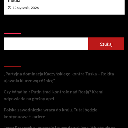
media
12 stycznia, 2026
Szukaj
Szukaj
Recent Posts
„Partyjna dominacja Kaczyńskiego kontra Tuska – Rokita
ujawnia kluczową różnicę”
Czy Władimir Putin traci kontrolę nad Rosją? Kreml
odpowiada na głośny apel
Polska zawodniczka wraca do kraju. Tutaj będzie
kontynuować karierę
Jerzy Brzęczek o występie Lewandowskiego. Wystawiona