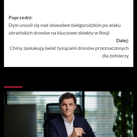
Zobacz
Poprzedni:
Dym unosił się nad obwodem biełgorodzkim po ataku
wpisy
ukraińskich dronów na kluczowe obiekty w Rosji
Dalej:
Chiny zaskakują świat tysiącami dronów przeznaczonych
dla żołnierzy
Więcej