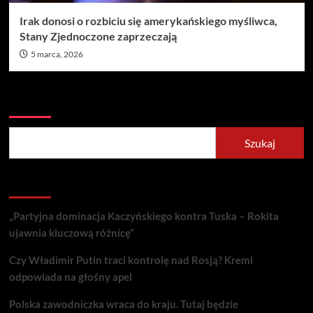
Irak donosi o rozbiciu się amerykańskiego myśliwca,
Stany Zjednoczone zaprzeczają
5 marca, 2026
Szukaj
Szukaj
Recent Posts
„Partyjna dominacja Kaczyńskiego kontra Tuska – Rokita
ujawnia kluczową różnicę”
Czy Władimir Putin traci kontrolę nad Rosją? Kreml
odpowiada na głośny apel
Polska zawodniczka wraca do kraju. Tutaj będzie