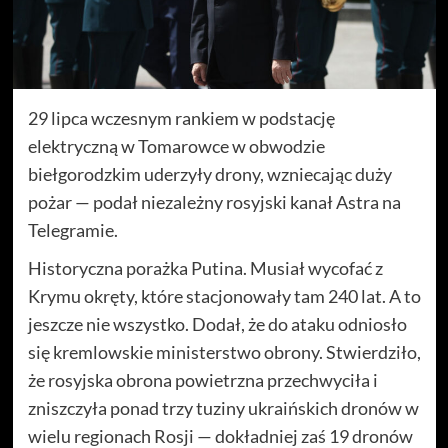
29 lipca wczesnym rankiem w podstację
elektryczną w Tomarowce w obwodzie
biełgorodzkim uderzyły drony, wzniecając duży
pożar — podał niezależny rosyjski kanał Astra na
Telegramie.
Historyczna porażka Putina. Musiał wycofać z
Krymu okręty, które stacjonowały tam 240 lat. A to
jeszcze nie wszystko. Dodał, że do ataku odniosło
się kremlowskie ministerstwo obrony. Stwierdziło,
że rosyjska obrona powietrzna przechwyciła i
zniszczyła ponad trzy tuziny ukraińskich dronów w
wielu regionach Rosji — dokładniej zaś 19 dronów