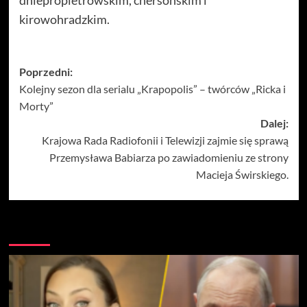
dniepropietrowskim, chersońskim i
kirowohradzkim.
Zobacz
Poprzedni:
Kolejny sezon dla serialu „Krapopolis” – twórców „Ricka i
wpisy
Morty”
Dalej:
Krajowa Rada Radiofonii i Telewizji zajmie się sprawą
Przemysława Babiarza po zawiadomieniu ze strony
Macieja Świrskiego.
Więcej