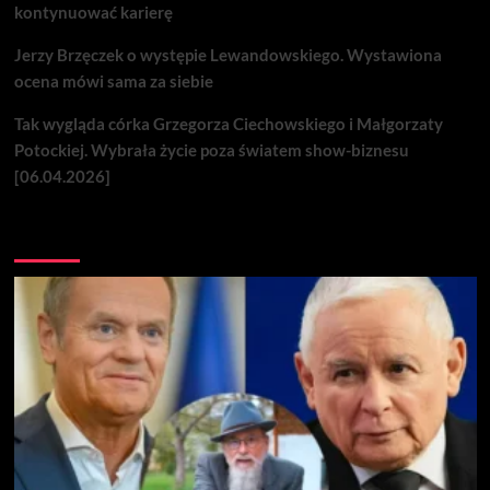
kontynuować karierę
Jerzy Brzęczek o występie Lewandowskiego. Wystawiona
ocena mówi sama za siebie
Tak wygląda córka Grzegorza Ciechowskiego i Małgorzaty
Potockiej. Wybrała życie poza światem show-biznesu
[06.04.2026]
Nie przegap