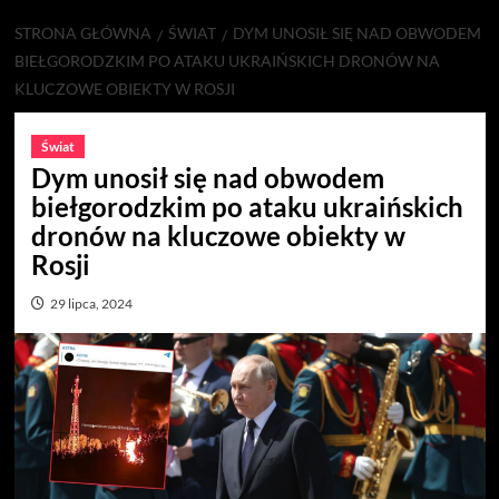
STRONA GŁÓWNA
ŚWIAT
DYM UNOSIŁ SIĘ NAD OBWODEM
BIEŁGORODZKIM PO ATAKU UKRAIŃSKICH DRONÓW NA
KLUCZOWE OBIEKTY W ROSJI
Świat
Dym unosił się nad obwodem
biełgorodzkim po ataku ukraińskich
dronów na kluczowe obiekty w
Rosji
29 lipca, 2024